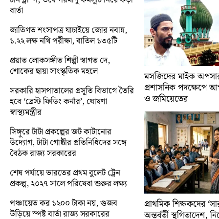
বার্তা
জাতিগত শংসাপত্র যাচাইয়ে জোর নবান্ন,
১.২২ লক্ষ নথি পরীক্ষা, বাতিল ১৩৫টি
প্রয়াত লোকসঙ্গীত শিল্পী স্বাগত দে,
শোকের ছায়া সাংস্কৃতিক মহলে
মসজিদের মাইক অপসারণ
প্রশাসনিক পদক্ষেপে 
সরকারি হাসপাতালের প্রসূতি বিভাগে তৈরি
ও জমিয়েতের
হবে ‘ব্রেস্ট ফিডিং কর্নার’, ঘোষণা
স্বাস্থ্যমন্ত্রীর
সিঙ্গুরে টাটা প্রকল্পের জট কাটানোর
উদ্যোগ, টাটা গোষ্ঠীর প্রতিনিধিদের সঙ্গে
বৈঠক রাজ্য সরকারের
শেষ পর্যায়ে ভারতের প্রথম বুলেট ট্রেন
প্রকল্প, ২০২৭ সালে পরিষেবা শুরুর লক্ষ্য
পঞ্চায়েত কর ১২০০ টাকা নয়, গুজব
প্রাথমিক শিক্ষকদের ‘সা
উড়িয়ে স্পষ্ট বার্তা রাজ্য সরকারের
অন্তর্বর্তী স্থগিতাদেশ, 