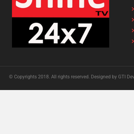
© Copyrights 2018. All rights reserved. Designed by GTI De