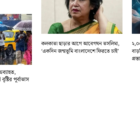
কলকাতা ছাড়ার আগে আবেগঘন তসলিমা,
২,০
‘একদিন জন্মভূমি বাংলাদেশে ফিরতে চাই’
বাড
প্রস্
অব্যাহত,
বৃষ্টির পূর্বাভাস