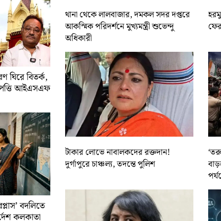
থানা থেকে লালবাজার, দমকল সদর দপ্তরে
হরমু
আকস্মিক পরিদর্শনে মুখ্যমন্ত্রী শুভেন্দু
ফের 
অধিকারী
 ঘিরে বিতর্ক,
আপত্তি আইএসএফ
টাকার লোভে নাবালকদের রক্তদান!
‘তর
দুর্গাপুরে চাঞ্চল্য, তদন্তে পুলিশ
বাড়
পর্য
রপ্লাস’ বদলিতে
নির্দেশ কলকাতা