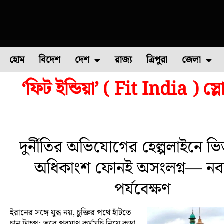
হোম
বিদেশ
দেশ
রাজ্য
ত্রিপুরা
জেলা
‘ফিট ইন্ডিয়া’ ( Fit India ) 
ফুল চাষ
ফল চাষ
মাছ চাষ
উত্তর ২৪ পরগন
পোল্ট্রি চ
দুর্নীতির অভিযোগের হেল্পলাইনে ভি
অধিকাংশ ফোনই অসংলগ্ন— নবান
পর্যবেক্ষণ
ইরানের সঙ্গে যুদ্ধ নয়, চুক্তির পথে হাঁটতে
চান ট্রাম্প; তবে পরমাণু কর্মসূচি নিয়ে কড়া