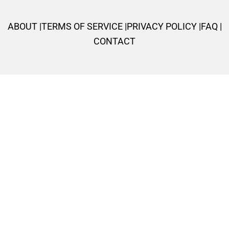
o
r
p
r
e
k
p
a
s
ABOUT |
TERMS OF SERVICE |
PRIVACY POLICY |
FAQ |
-
m
t
CONTACT
f