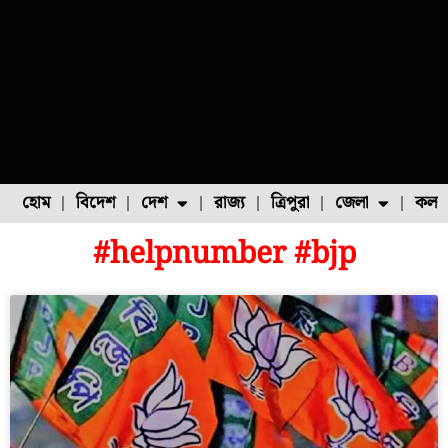
হোম
বিদেশ
দেশ
রাজ্য
ত্রিপুরা
জেলা
কলক
#helpnumber #bjp
ফুল চাষ
ফল চাষ
মাছ চাষ
উত্তর ২৪ পরগনা
পোল্ট্রি চাষ