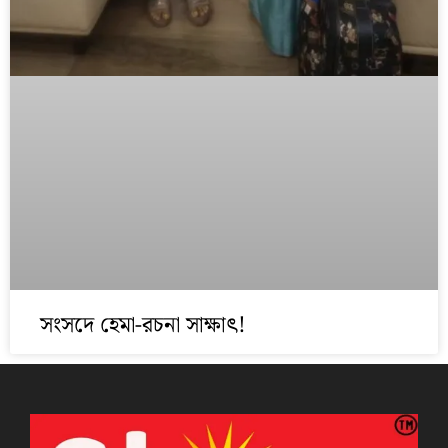
সংসদে হেমা-রচনা সাক্ষাত্‍!