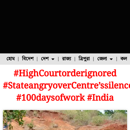
হোম
বিদেশ
দেশ
রাজ্য
ত্রিপুরা
জেলা
কলক
#HighCourtorderignored
ফুল চাষ
ফল চাষ
মাছ চাষ
উত্তর ২৪ পরগনা
পোল্ট্রি চাষ
#StateangryoverCentre’ssilenc
#100daysofwork #India