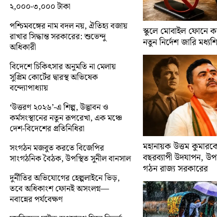
২,০০০-৩,০০০ টাকা
পশ্চিমবঙ্গের নাম বদল নয়, ঐতিহ্য বজায়
স্কুলে মোবাইল ফোনে কড়
রাখার সিদ্ধান্ত সরকারের: শুভেন্দু
নতুন নির্দেশ জারি মধ্যশি
অধিকারী
বিদেশে চিকিৎসার অনুমতি না মেলায়
সুপ্রিম কোর্টের দ্বারস্থ অভিষেক
বন্দ্যোপাধ্যায়
‘উত্তরণ ২০২৬’-এ শিল্প, উদ্ভাবন ও
কর্মসংস্থানের নতুন রূপরেখা, এক মঞ্চে
দেশ-বিদেশের প্রতিনিধিরা
মহানায়ক উত্তম কুমারকে 
সংগঠন মজবুত করতে বিজেপির
বছরব্যাপী উদযাপন, উপদ
সাংগঠনিক বৈঠক, উপস্থিত সুনীল বানসাল
গঠন রাজ্য সরকারের
দুর্নীতির অভিযোগের হেল্পলাইনে ভিড়,
তবে অধিকাংশ ফোনই অসংলগ্ন—
নবান্নের পর্যবেক্ষণ