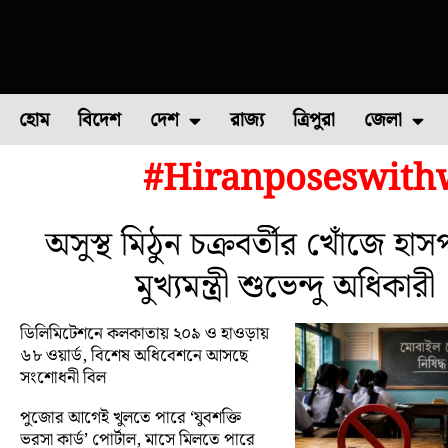
হোম
বিদেশ
দেশ
রাজ্য
ত্রিপুরা
জেলা
#Hiranposeswith
ফুল চাষ
ফল চাষ
মাছ চাষ
উত্তর ২৪ পরগন
পোল্ট্রি চ
অসুস্থ মিঠুন চক্রবর্তীর খোঁজে হা
মুখ্যমন্ত্রী শুভেন্দু অধিকারী
ডিলিমিটেশনে কলকাতায় ২০৯ ও হাওড়ায়
৬৮ ওয়ার্ড, বিশেষ অধিবেশনে আসছে
সংশোধনী বিল
পুজোর আগেই খুলতে পারে ‘যুবশক্তি
ভরসা কার্ড’ পোর্টাল, মাসে মিলতে পারে