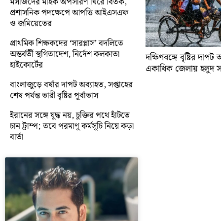
মসজিদের মাইক অপসারণ ঘিরে বিতর্ক,
প্রশাসনিক পদক্ষেপে আপত্তি আইএসএফ
ও জমিয়েতের
প্রাথমিক শিক্ষকদের ‘সারপ্লাস’ বদলিতে
অন্তর্বর্তী স্থগিতাদেশ, নির্দেশ কলকাতা
দক্ষিণবঙ্গে বৃষ্টির দাপট 
হাইকোর্টের
একাধিক জেলায় হলুদ সত
বাংলাজুড়ে বর্ষার দাপট অব্যাহত, সপ্তাহের
শেষ পর্যন্ত ভারী বৃষ্টির পূর্বাভাস
ইরানের সঙ্গে যুদ্ধ নয়, চুক্তির পথে হাঁটতে
চান ট্রাম্প; তবে পরমাণু কর্মসূচি নিয়ে কড়া
বার্তা