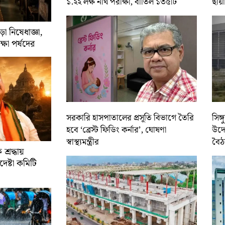
১.২২ লক্ষ নথি পরীক্ষা, বাতিল ১৩৫টি
ছায়
া নিষেধাজ্ঞা,
ক্ষা পর্ষদের
সরকারি হাসপাতালের প্রসূতি বিভাগে তৈরি
সিঙ্
হবে ‘ব্রেস্ট ফিডিং কর্নার’, ঘোষণা
উদ্য
স্বাস্থ্যমন্ত্রীর
বৈঠ
শ্রদ্ধায়
েষ্টা কমিটি