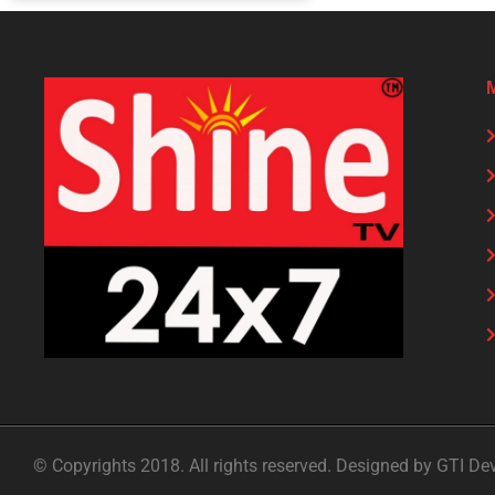
© Copyrights 2018. All rights reserved. Designed by GTI De