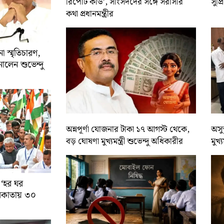
রিপোর্ট কার্ড’, সাংসদদের সঙ্গে সরাসরি
সুপ্
কথা প্রধানমন্ত্রীর
 স্মৃতিচারণ,
ালেন শুভেন্দু
অন্নপূর্ণা যোজনার টাকা ১৭ আগস্ট থেকে,
অসুস
বড় ঘোষণা মুখ্যমন্ত্রী শুভেন্দু অধিকারীর
মুখ্
 ‘হর ঘর
কলকাতায় ৩০