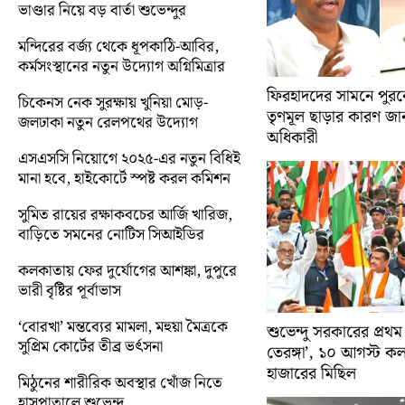
ভাণ্ডার নিয়ে বড় বার্তা শুভেন্দুর
মন্দিরের বর্জ্য থেকে ধূপকাঠি-আবির,
কর্মসংস্থানের নতুন উদ্যোগ অগ্নিমিত্রার
ফিরহাদদের সামনে পুরনো
চিকেনস নেক সুরক্ষায় খুনিয়া মোড়-
তৃণমূল ছাড়ার কারণ জান
জলঢাকা নতুন রেলপথের উদ্যোগ
অধিকারী
এসএসসি নিয়োগে ২০২৫-এর নতুন বিধিই
মানা হবে, হাইকোর্টে স্পষ্ট করল কমিশন
সুমিত রায়ের রক্ষাকবচের আর্জি খারিজ,
বাড়িতে সমনের নোটিস সিআইডির
কলকাতায় ফের দুর্যোগের আশঙ্কা, দুপুরে
ভারী বৃষ্টির পূর্বাভাস
‘বোরখা’ মন্তব্যের মামলা, মহুয়া মৈত্রকে
শুভেন্দু সরকারের প্রথম
সুপ্রিম কোর্টের তীব্র ভর্ৎসনা
তেরঙ্গা’, ১০ আগস্ট 
হাজারের মিছিল
মিঠুনের শারীরিক অবস্থার খোঁজ নিতে
হাসপাতালে শুভেন্দু