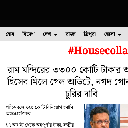
হোম
বিদেশ
দেশ
রাজ্য
ত্রিপুরা
জেলা
#Housecolla
ফুল চাষ
ফল চাষ
মাছ চাষ
উত্তর ২৪ পরগন
পোল্ট্রি চ
রাম মন্দিরের ৩৩০০ কোটি টাকার অ
হিসেব মিলে গেল অডিটে, নগদ গো
চুরির দাবি
পশ্চিমবঙ্গে ৭৫০ কোটি বিনিয়োগ ইমামি
অ্যাগ্রোটেকের
১৭ আগস্ট থেকে অন্নপূর্ণার টাকা, লক্ষ্মীর