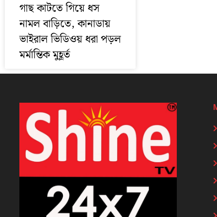
গাছ কাটতে গিয়ে ধস
নামল বাড়িতে, কানাডায়
ভাইরাল ভিডিওয় ধরা পড়ল
মর্মান্তিক মুহূর্ত