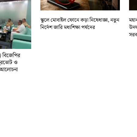
স্কুলে মোবাইল ফোনে কড়া নিষেধাজ্ঞা, নতুন
মহান
নির্দেশ জারি মধ্যশিক্ষা পর্ষদের
উদয
সরক
্বে বিজেপির
ুরভোট ও
্ণ আলোচনা