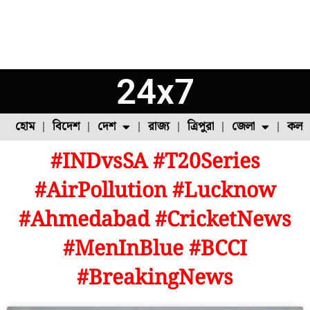
24x7
হোম
বিদেশ
দেশ
রাজ্য
ত্রিপুরা
জেলা
কলক
#INDvsSA #T20Series
ফুল চাষ
ফল চাষ
মাছ চাষ
উত্তর ২৪ পরগনা
পোল্ট্রি চাষ
#AirPollution #Lucknow
#Ahmedabad #CricketNews
#MenInBlue #BCCI
#BreakingNews