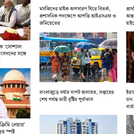
মসজিদের মাইক অপসারণ ঘিরে বিতর্ক,
প্রা
প্রশাসনিক পদক্ষেপে আপত্তি আইএসএফ ও
অন্ত
জমিয়েতের
হাই
ে ‘সোশ্যাল
সাংসদদের সঙ্গে
র
বাংলাজুড়ে বর্ষার দাপট অব্যাহত, সপ্তাহের
ইরান
শেষ পর্যন্ত ভারী বৃষ্টির পূর্বাভাস
চান 
বার্ত
রিমি লেয়ার’
ের স্পষ্ট