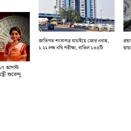
জাতিগত শংসাপত্র যাচাইয়ে জোর নবান্ন,
প্রয
১.২২ লক্ষ নথি পরীক্ষা, বাতিল ১৩৫টি
ছায়
া ১৭ আগস্ট
্রী শুভেন্দু