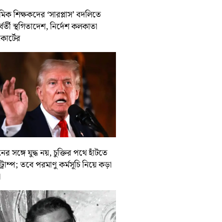
থমিক শিক্ষকদের ‘সারপ্লাস’ বদলিতে
র্বর্তী স্থগিতাদেশ, নির্দেশ কলকাতা
কোর্টের
ের সঙ্গে যুদ্ধ নয়, চুক্তির পথে হাঁটতে
ট্রাম্প; তবে পরমাণু কর্মসূচি নিয়ে কড়া
া