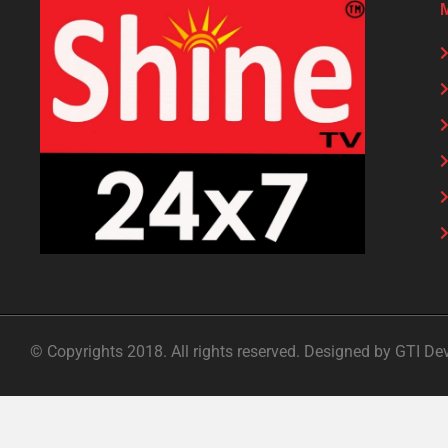
© Copyrights 2018. All rights reserved. Designed by GTI De