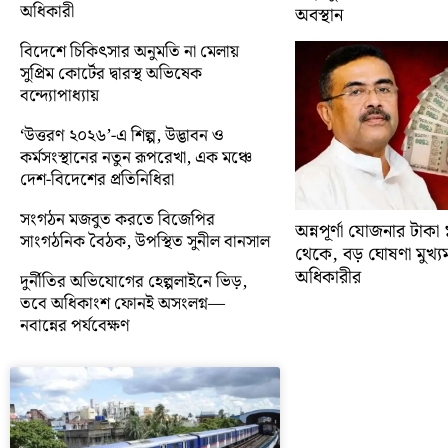
অধিকারী
অবস্থান
বিদেশে চিকিৎসার অনুমতি না মেলায়
সুপ্রিম কোর্টের দ্বারস্থ অভিষেক
বন্দ্যোপাধ্যায়
‘উত্তরণ ২০২৬’-এ শিল্প, উদ্ভাবন ও
কর্মসংস্থানের নতুন রূপরেখা, এক মঞ্চে
দেশ-বিদেশের প্রতিনিধিরা
সংগঠন মজবুত করতে বিজেপির
অন্নপূর্ণা যোজনার টাক
সাংগঠনিক বৈঠক, উপস্থিত সুনীল বানসাল
থেকে, বড় ঘোষণা মুখ্যমন্ত
অধিকারীর
দুর্নীতির অভিযোগের হেল্পলাইনে ভিড়,
তবে অধিকাংশ ফোনই অসংলগ্ন—
নবান্নের পর্যবেক্ষণ