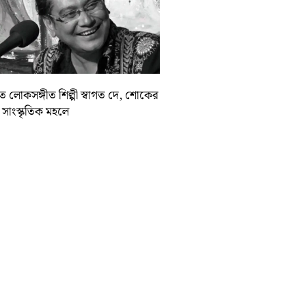
়াত লোকসঙ্গীত শিল্পী স্বাগত দে, শোকের
া সাংস্কৃতিক মহলে