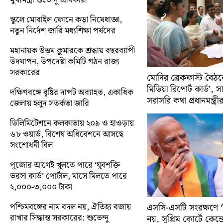
স্কুলে মোবাইল ফোনে কড়া নিষেধাজ্ঞা,
নতুন নির্দেশ জারি মধ্যশিক্ষা পর্ষদের
মহানায়ক উত্তম কুমারকে শ্রদ্ধায় বছরব্যাপী
উদযাপন, উপদেষ্টা কমিটি গঠন রাজ্য
সরকারের
মোদির ব্রেকফাস্ট বৈঠক
মিডিয়া রিপোর্ট কার্ড’, 
দক্ষিণবঙ্গে বৃষ্টির দাপট অব্যাহত, একাধিক
সরাসরি কথা প্রধানমন্ত্রী
জেলায় হলুদ সতর্কতা জারি
ডিলিমিটেশনে কলকাতায় ২০৯ ও হাওড়ায়
৬৮ ওয়ার্ড, বিশেষ অধিবেশনে আসছে
সংশোধনী বিল
পুজোর আগেই খুলতে পারে ‘যুবশক্তি
ভরসা কার্ড’ পোর্টাল, মাসে মিলতে পারে
২,০০০-৩,০০০ টাকা
পশ্চিমবঙ্গের নাম বদল নয়, ঐতিহ্য বজায়
এসসি-এসটি সংরক্ষণে ‘ক্
রাখার সিদ্ধান্ত সরকারের: শুভেন্দু
নয়, সুপ্রিম কোর্টে কেন্দ্র