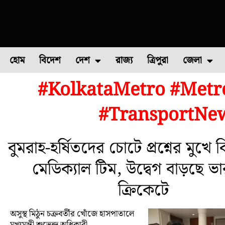
হোম
বিদেশ
দেশ
রাজ্য
ত্রিপুরা
জেলা
#KolkataMetro #Met
ফুল চাষ
ফল চাষ
মাছ চাষ
উত্তর ২৪ পরগন
পোল্ট্রি চ
#TransportNew
বুমরাহ-হর্ষিতদের চোটে প্রশ্নের মুখে
মেডিক্যাল টিম, উদ্বেগ বাড়ছে ভ
ক্রিকেটে
অসুস্থ মিঠুন চক্রবর্তীর খোঁজে হাসপাতালে
মুখ্যমন্ত্রী শুভেন্দু অধিকারী