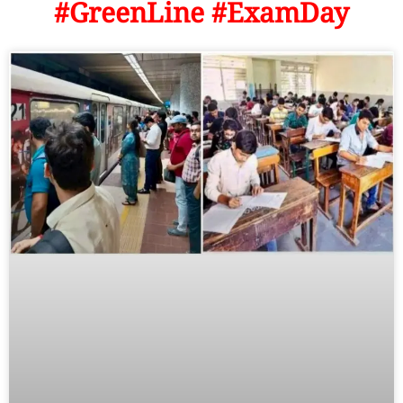
#GreenLine #ExamDay