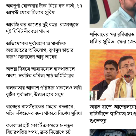
অন্নপূর্ণা যোজনার টাকা নিয়ে বড় বার্তা, ১৭
আগস্ট থেকে মিলবে সুবিধা
আরজি কর কাণ্ডের দুই বছর, রাজ্যজুড়ে
দুই মিনিট নীরবতা পালন
শনিবারের পর রবিবারও
হাজির সুমিত, ফের জে
অভিষেকের দুর্ব্যবহার ও মানসিক
অত্যাচারের অভিযোগ, তৃণমূল ছাড়ার
কারণ জানালেন আবু তাহের
অভয়া দিবসে আসানসোল হাসপাতালে
স্মরণ, স্বরচিত কবিতা পাঠ অগ্নিমিত্রার
কলকাতার আকাশ পরিষ্কার থাকলেও ভারী
বৃষ্টির পূর্বাভাস, উত্তাল হবে সমুদ্র
রাজ্যের বাসস্ট্যান্ডের চেহারা বদলাবে,
ভারত ছাড়ো আন্দোলন
মহিলা-শিশুদের জন্য থাকবে বিশেষ সুবিধা
বার্ষিকীতে স্বাধীনতা সংগ্র
শুভেন্দুর
কলকাতা হাই কোর্টে একসঙ্গে ৮ নতুন
বিচারপতির শপথ, দ্রুত নিয়োগে চর্চা