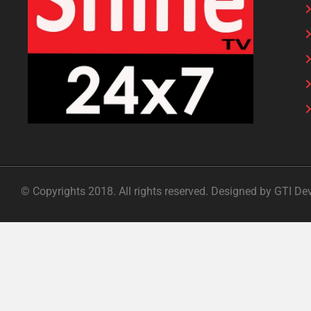
© Copyrights 2018. All rights reserved. Designed by GTI De