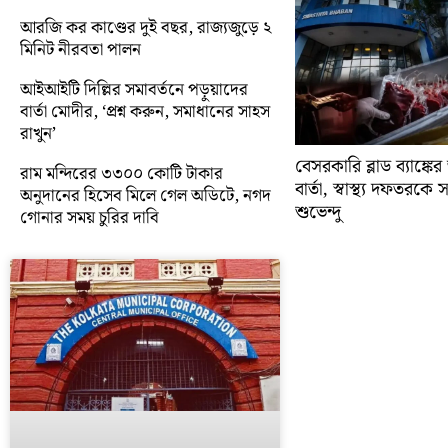
আরজি কর কাণ্ডের দুই বছর, রাজ্যজুড়ে ২
মিনিট নীরবতা পালন
আইআইটি দিল্লির সমাবর্তনে পড়ুয়াদের
বার্তা মোদীর, ‘প্রশ্ন করুন, সমাধানের সাহস
রাখুন’
বেসরকারি ব্লাড ব্যাঙ্কে
রাম মন্দিরের ৩৩০০ কোটি টাকার
বার্তা, স্বাস্থ্য দফতরক
অনুদানের হিসেব মিলে গেল অডিটে, নগদ
শুভেন্দু
গোনার সময় চুরির দাবি