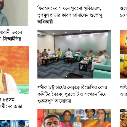
ফিরহাদদের সামনে পুরনো স্মৃতিচারণ,
শুভে
তৃণমূল ছাড়ার কারণ জানালেন শুভেন্দু
১০ 
অধিকারী
 ভবানী ভবনে
রা সিআইডির
শমীক ভট্টাচার্যের নেতৃত্বে বিজেপির কোর
পশ্
কমিটির বৈঠক, পুরভোট ও সংগঠন নিয়ে
অ্য
ের ৮৪তম
গুরুত্বপূর্ণ আলোচনা
ামীদের শ্রদ্ধা