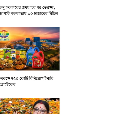
ন্দু সরকারের প্রথম ‘হর ঘর তেরঙ্গা’,
আগস্ট কলকাতায় ৩০ হাজারের মিছিল
চিমবঙ্গে ৭৫০ কোটি বিনিয়োগ ইমামি
াগ্রোটেকের