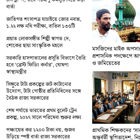
বার্তা
জাতিগত শংসাপত্র যাচাইয়ে জোর নবান্ন,
১.২২ লক্ষ নথি পরীক্ষা, বাতিল ১৩৫টি
প্রয়াত লোকসঙ্গীত শিল্পী স্বাগত দে,
শোকের ছায়া সাংস্কৃতিক মহলে
মসজিদের মাইক অপসারণ
প্রশাসনিক পদক্ষেপে 
সরকারি হাসপাতালের প্রসূতি বিভাগে তৈরি
ও জমিয়েতের
হবে ‘ব্রেস্ট ফিডিং কর্নার’, ঘোষণা
স্বাস্থ্যমন্ত্রীর
সিঙ্গুরে টাটা প্রকল্পের জট কাটানোর
উদ্যোগ, টাটা গোষ্ঠীর প্রতিনিধিদের সঙ্গে
বৈঠক রাজ্য সরকারের
শেষ পর্যায়ে ভারতের প্রথম বুলেট ট্রেন
প্রকল্প, ২০২৭ সালে পরিষেবা শুরুর লক্ষ্য
পঞ্চায়েত কর ১২০০ টাকা নয়, গুজব
প্রাথমিক শিক্ষকদের ‘সা
উড়িয়ে স্পষ্ট বার্তা রাজ্য সরকারের
অন্তর্বর্তী স্থগিতাদেশ, 