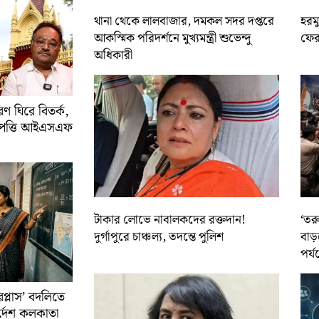
থানা থেকে লালবাজার, দমকল সদর দপ্তরে
হরমু
আকস্মিক পরিদর্শনে মুখ্যমন্ত্রী শুভেন্দু
ফের 
অধিকারী
 ঘিরে বিতর্ক,
আপত্তি আইএসএফ
টাকার লোভে নাবালকদের রক্তদান!
‘তর
দুর্গাপুরে চাঞ্চল্য, তদন্তে পুলিশ
বাড়
পর্য
রপ্লাস’ বদলিতে
নির্দেশ কলকাতা