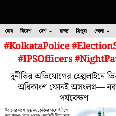
হোম
বিদেশ
দেশ
রাজ্য
ত্রিপুরা
জেলা
#KolkataPolice #Election
ফুল চাষ
ফল চাষ
মাছ চাষ
উত্তর ২৪ পরগন
পোল্ট্রি চ
#IPSOfficers #NightPa
দুর্নীতির অভিযোগের হেল্পলাইনে ভি
অধিকাংশ ফোনই অসংলগ্ন— নবান
পর্যবেক্ষণ
ইরানের সঙ্গে যুদ্ধ নয়, চুক্তির পথে হাঁটতে
চান ট্রাম্প; তবে পরমাণু কর্মসূচি নিয়ে কড়া