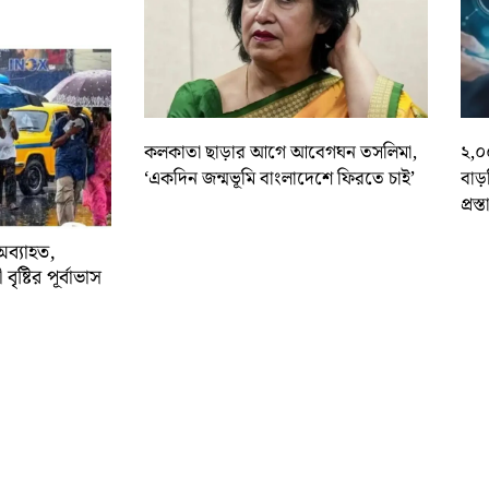
কলকাতা ছাড়ার আগে আবেগঘন তসলিমা,
২,০
‘একদিন জন্মভূমি বাংলাদেশে ফিরতে চাই’
বাড
প্রস্
অব্যাহত,
বৃষ্টির পূর্বাভাস