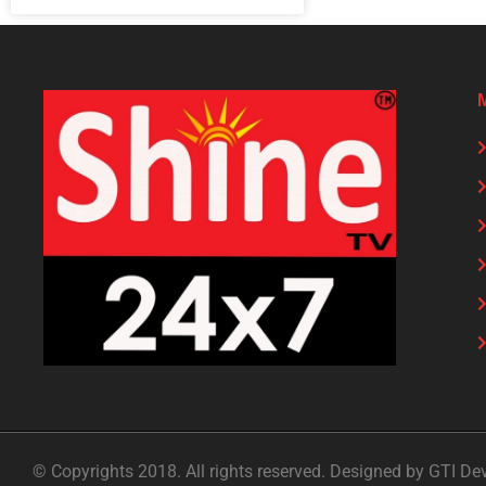
© Copyrights 2018. All rights reserved. Designed by GTI De