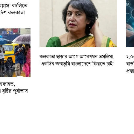
রপ্লাস’ বদলিতে
নির্দেশ কলকাতা
কলকাতা ছাড়ার আগে আবেগঘন তসলিমা,
২,০
‘একদিন জন্মভূমি বাংলাদেশে ফিরতে চাই’
বাড
প্রস্
অব্যাহত,
বৃষ্টির পূর্বাভাস