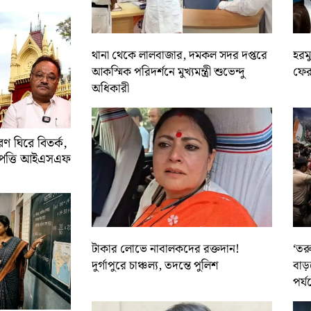
থানা থেকে লালবাজার, দমকল সদর দপ্তরে
হরমু
আকস্মিক পরিদর্শনে মুখ্যমন্ত্রী শুভেন্দু
ফের 
অধিকারী
 ঘিরে বিতর্ক,
আপত্তি আইএসএফ
টাকার লোভে নাবালকদের রক্তদান!
‘তর
দুর্গাপুরে চাঞ্চল্য, তদন্তে পুলিশ
বাড়
পর্য