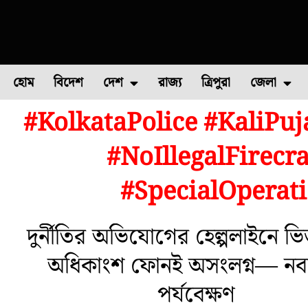
হোম
বিদেশ
দেশ
রাজ্য
ত্রিপুরা
জেলা
#KolkataPolice #KaliPu
ফুল চাষ
ফল চাষ
মাছ চাষ
উত্তর ২৪ পরগন
পোল্ট্রি চ
#NoIllegalFirecr
#SpecialOperati
দুর্নীতির অভিযোগের হেল্পলাইনে ভি
অধিকাংশ ফোনই অসংলগ্ন— নবান
পর্যবেক্ষণ