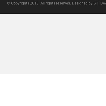
© Copyrights 2018. All rights reserved. Designed by GTI De
ABOUT |
TERMS OF SERVICE |
PRIVACY POLICY |
FAQ |
C