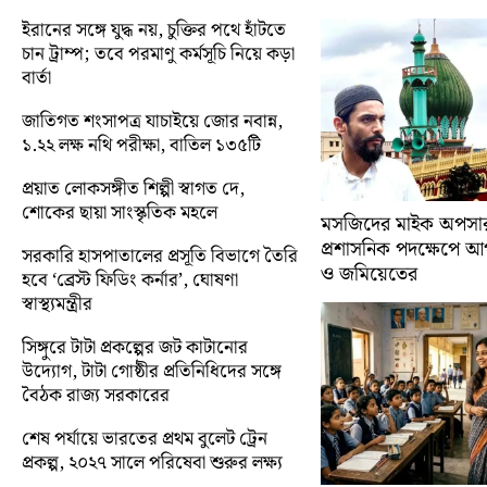
ইরানের সঙ্গে যুদ্ধ নয়, চুক্তির পথে হাঁটতে
চান ট্রাম্প; তবে পরমাণু কর্মসূচি নিয়ে কড়া
বার্তা
জাতিগত শংসাপত্র যাচাইয়ে জোর নবান্ন,
১.২২ লক্ষ নথি পরীক্ষা, বাতিল ১৩৫টি
প্রয়াত লোকসঙ্গীত শিল্পী স্বাগত দে,
শোকের ছায়া সাংস্কৃতিক মহলে
মসজিদের মাইক অপসারণ
প্রশাসনিক পদক্ষেপে 
সরকারি হাসপাতালের প্রসূতি বিভাগে তৈরি
ও জমিয়েতের
হবে ‘ব্রেস্ট ফিডিং কর্নার’, ঘোষণা
স্বাস্থ্যমন্ত্রীর
সিঙ্গুরে টাটা প্রকল্পের জট কাটানোর
উদ্যোগ, টাটা গোষ্ঠীর প্রতিনিধিদের সঙ্গে
বৈঠক রাজ্য সরকারের
শেষ পর্যায়ে ভারতের প্রথম বুলেট ট্রেন
প্রকল্প, ২০২৭ সালে পরিষেবা শুরুর লক্ষ্য