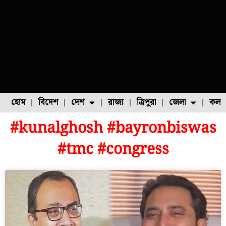
হোম
বিদেশ
দেশ
রাজ্য
ত্রিপুরা
জেলা
কলক
#kunalghosh #bayronbiswas
ফুল চাষ
ফল চাষ
মাছ চাষ
উত্তর ২৪ পরগনা
পোল্ট্রি চাষ
#tmc #congress