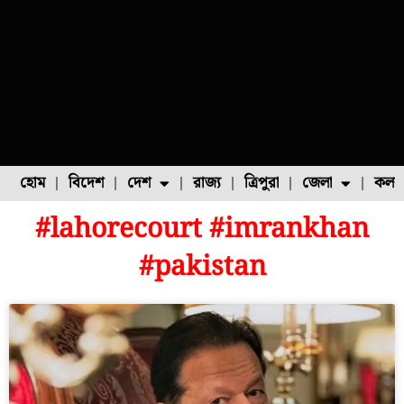
হোম
বিদেশ
দেশ
রাজ্য
ত্রিপুরা
জেলা
কলক
#lahorecourt #imrankhan
ফুল চাষ
ফল চাষ
মাছ চাষ
উত্তর ২৪ পরগনা
পোল্ট্রি চাষ
#pakistan