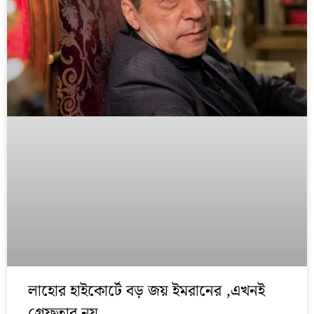
লাহোর হাইকোর্টে বড় জয় ইমরানের ,এখনই
গ্রেফতার নয়