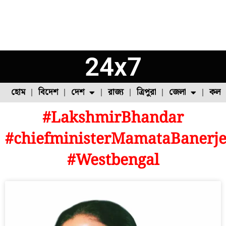
24x7
হোম
বিদেশ
দেশ
রাজ্য
ত্রিপুরা
জেলা
কলক
#LakshmirBhandar
ফুল চাষ
ফল চাষ
মাছ চাষ
উত্তর ২৪ পরগনা
পোল্ট্রি চাষ
#chiefministerMamataBanerj
#Westbengal