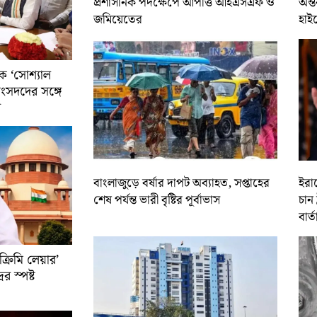
প্রশাসনিক পদক্ষেপে আপত্তি আইএসএফ ও
অন্ত
জমিয়েতের
হাই
ে ‘সোশ্যাল
সাংসদদের সঙ্গে
র
বাংলাজুড়ে বর্ষার দাপট অব্যাহত, সপ্তাহের
ইরান
শেষ পর্যন্ত ভারী বৃষ্টির পূর্বাভাস
চান 
বার্ত
রিমি লেয়ার’
ের স্পষ্ট