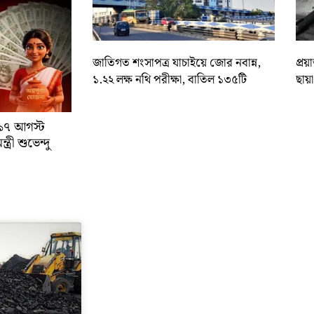
জাতিগত শংসাপত্র যাচাইয়ে জোর নবান্ন,
প্রয
১.২২ লক্ষ নথি পরীক্ষা, বাতিল ১৩৫টি
ছায়
া ১৭ আগস্ট
্রী শুভেন্দু