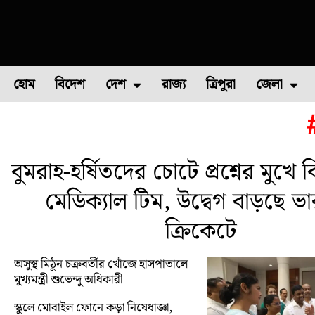
হোম
বিদেশ
দেশ
রাজ্য
ত্রিপুরা
জেলা
ফুল চাষ
ফল চাষ
মাছ চাষ
উত্তর ২৪ পরগন
পোল্ট্রি চ
বুমরাহ-হর্ষিতদের চোটে প্রশ্নের মুখে
মেডিক্যাল টিম, উদ্বেগ বাড়ছে ভ
ক্রিকেটে
অসুস্থ মিঠুন চক্রবর্তীর খোঁজে হাসপাতালে
মুখ্যমন্ত্রী শুভেন্দু অধিকারী
স্কুলে মোবাইল ফোনে কড়া নিষেধাজ্ঞা,