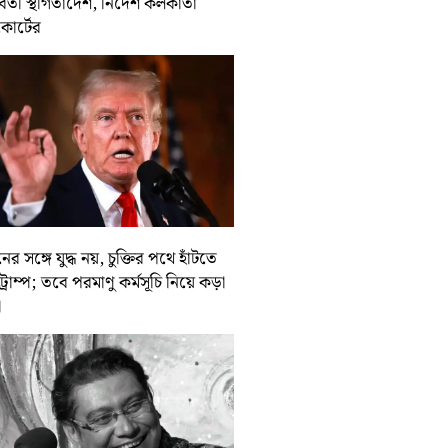
র্বর্তী স্থগিতাদেশ, নির্দেশ কলকাতা
কোর্টের
ের সঙ্গে যুদ্ধ নয়, চুক্তির পথে হাঁটতে
ট্রাম্প; তবে পরমাণু কর্মসূচি নিয়ে কড়া
া