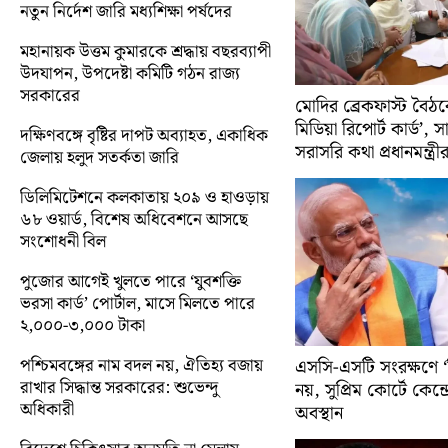
নতুন নির্দেশ জারি মধ্যশিক্ষা পর্ষদের
মহানায়ক উত্তম কুমারকে শ্রদ্ধায় বছরব্যাপী
উদযাপন, উপদেষ্টা কমিটি গঠন রাজ্য
সরকারের
মোদির ব্রেকফাস্ট বৈঠক
মিডিয়া রিপোর্ট কার্ড’, 
দক্ষিণবঙ্গে বৃষ্টির দাপট অব্যাহত, একাধিক
সরাসরি কথা প্রধানমন্ত্রী
জেলায় হলুদ সতর্কতা জারি
ডিলিমিটেশনে কলকাতায় ২০৯ ও হাওড়ায়
৬৮ ওয়ার্ড, বিশেষ অধিবেশনে আসছে
সংশোধনী বিল
পুজোর আগেই খুলতে পারে ‘যুবশক্তি
ভরসা কার্ড’ পোর্টাল, মাসে মিলতে পারে
২,০০০-৩,০০০ টাকা
পশ্চিমবঙ্গের নাম বদল নয়, ঐতিহ্য বজায়
এসসি-এসটি সংরক্ষণে ‘ক্
রাখার সিদ্ধান্ত সরকারের: শুভেন্দু
নয়, সুপ্রিম কোর্টে কেন্দ্র
অধিকারী
অবস্থান