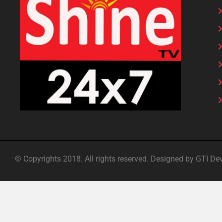
© Copyrights 2018. All rights reserved. Designed by GTI De