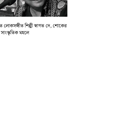
়াত লোকসঙ্গীত শিল্পী স্বাগত দে, শোকের
া সাংস্কৃতিক মহলে