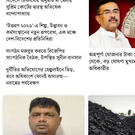
বিদেশে চিকিৎসার অনুমতি না মেলায়
সুপ্রিম কোর্টের দ্বারস্থ অভিষেক
বন্দ্যোপাধ্যায়
‘উত্তরণ ২০২৬’-এ শিল্প, উদ্ভাবন ও
কর্মসংস্থানের নতুন রূপরেখা, এক মঞ্চে
দেশ-বিদেশের প্রতিনিধিরা
সংগঠন মজবুত করতে বিজেপির
অন্নপূর্ণা যোজনার টাক
সাংগঠনিক বৈঠক, উপস্থিত সুনীল বানসাল
থেকে, বড় ঘোষণা মুখ্যমন্ত
অধিকারীর
দুর্নীতির অভিযোগের হেল্পলাইনে ভিড়,
তবে অধিকাংশ ফোনই অসংলগ্ন—
নবান্নের পর্যবেক্ষণ