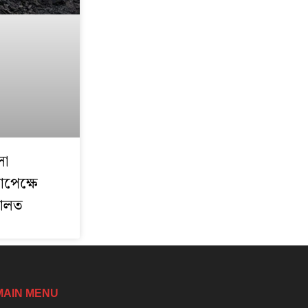
লা
াপেক্ষে
দালত
MAIN MENU