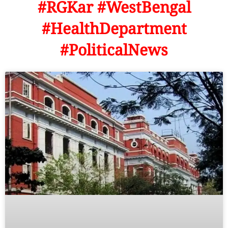
#RGKar #WestBengal
#HealthDepartment
#PoliticalNews