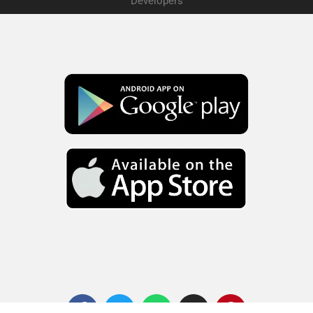
Developers
o
r
-
i
k
p
n
l
u
s
F
T
W
I
P