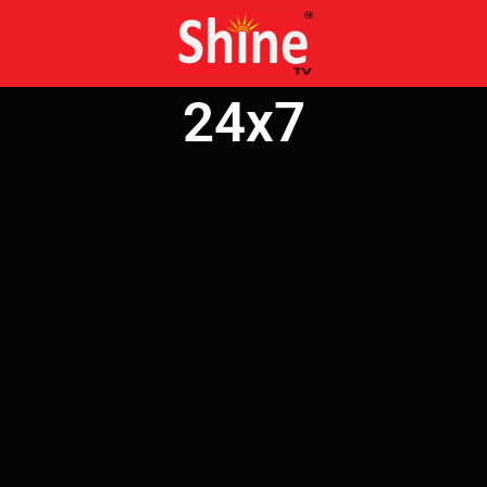
Skip
to
content
24x7