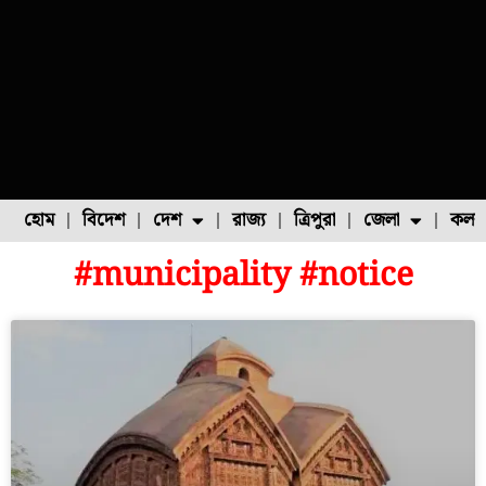
হোম
বিদেশ
দেশ
রাজ্য
ত্রিপুরা
জেলা
কলক
#municipality #notice
ফুল চাষ
ফল চাষ
মাছ চাষ
উত্তর ২৪ পরগনা
পোল্ট্রি চাষ