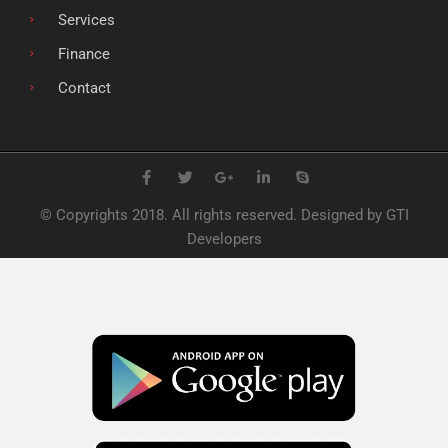
Services
Finance
Contact
F
T
G
L
S
a
w
o
i
k
c
i
o
n
y
e
t
g
k
p
© Copyrights 2018. All rights reserved. Designed by GTI
b
t
l
e
e
o
e
e
d
Developers
o
r
-
i
k
p
n
l
u
s