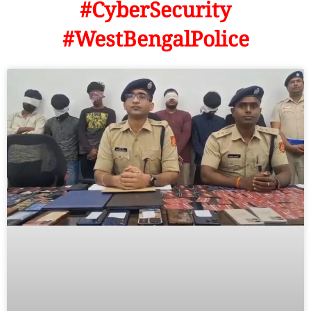
#CyberSecurity
#WestBengalPolice