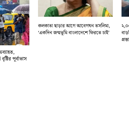
কলকাতা ছাড়ার আগে আবেগঘন তসলিমা,
২,০
‘একদিন জন্মভূমি বাংলাদেশে ফিরতে চাই’
বাড
প্রস্
অব্যাহত,
বৃষ্টির পূর্বাভাস