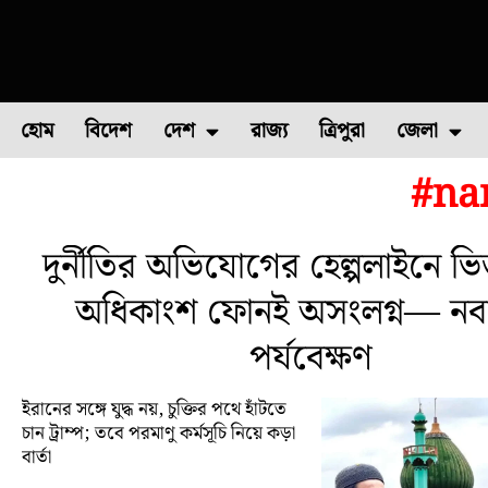
হোম
বিদেশ
দেশ
রাজ্য
ত্রিপুরা
জেলা
#na
ফুল চাষ
ফল চাষ
মাছ চাষ
উত্তর ২৪ পরগন
পোল্ট্রি চ
দুর্নীতির অভিযোগের হেল্পলাইনে ভি
অধিকাংশ ফোনই অসংলগ্ন— নবান
পর্যবেক্ষণ
ইরানের সঙ্গে যুদ্ধ নয়, চুক্তির পথে হাঁটতে
চান ট্রাম্প; তবে পরমাণু কর্মসূচি নিয়ে কড়া
বার্তা