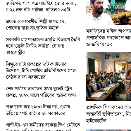
জাতিগত শংসাপত্র যাচাইয়ে জোর নবান্ন,
১.২২ লক্ষ নথি পরীক্ষা, বাতিল ১৩৫টি
প্রয়াত লোকসঙ্গীত শিল্পী স্বাগত দে,
শোকের ছায়া সাংস্কৃতিক মহলে
মসজিদের মাইক অপসারণ
প্রশাসনিক পদক্ষেপে 
সরকারি হাসপাতালের প্রসূতি বিভাগে তৈরি
ও জমিয়েতের
হবে ‘ব্রেস্ট ফিডিং কর্নার’, ঘোষণা
স্বাস্থ্যমন্ত্রীর
সিঙ্গুরে টাটা প্রকল্পের জট কাটানোর
উদ্যোগ, টাটা গোষ্ঠীর প্রতিনিধিদের সঙ্গে
বৈঠক রাজ্য সরকারের
শেষ পর্যায়ে ভারতের প্রথম বুলেট ট্রেন
প্রকল্প, ২০২৭ সালে পরিষেবা শুরুর লক্ষ্য
পঞ্চায়েত কর ১২০০ টাকা নয়, গুজব
প্রাথমিক শিক্ষকদের ‘সা
উড়িয়ে স্পষ্ট বার্তা রাজ্য সরকারের
অন্তর্বর্তী স্থগিতাদেশ, 
হাইকোর্টের
গ্রান্ট-ইন-এড কর্মীদের বকেয়া ডিএ মেটাতে