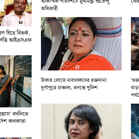
আকস্মিক পরিদর্শনে মুখ্যমন্ত্রী শুভেন্দু
ফের 
অধিকারী
 ঘিরে বিতর্ক,
আপত্তি আইএসএফ
টাকার লোভে নাবালকদের রক্তদান!
‘তর
দুর্গাপুরে চাঞ্চল্য, তদন্তে পুলিশ
বাড়
পর্য
রপ্লাস’ বদলিতে
নির্দেশ কলকাতা