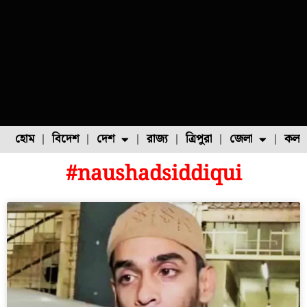
হোম
বিদেশ
দেশ
রাজ্য
ত্রিপুরা
জেলা
কলক
#naushadsiddiqui
ফুল চাষ
ফল চাষ
মাছ চাষ
উত্তর ২৪ পরগনা
পোল্ট্রি চাষ