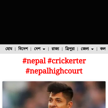
হোম
বিদেশ
দেশ
রাজ্য
ত্রিপুরা
জেলা
কলক
#nepal #crickerter
ফুল চাষ
ফল চাষ
মাছ চাষ
উত্তর ২৪ পরগনা
পোল্ট্রি চাষ
#nepalhighcourt