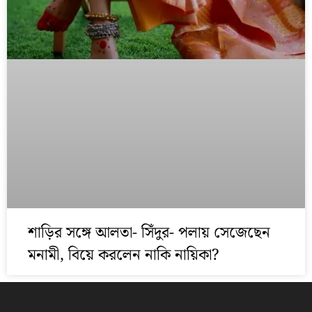
শাড়ির সঙ্গে আলতা- সিঁদুর- পলায় সেজেছেন
মনামী, বিয়ে করলেন নাকি নায়িকা?