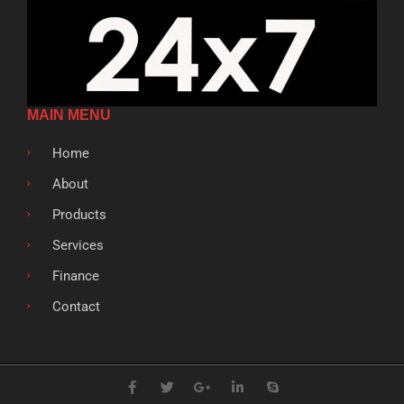
MAIN MENU
Home
About
Products
Services
Finance
Contact
F
T
G
L
S
a
w
o
i
k
c
i
o
n
y