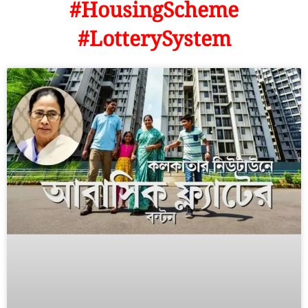
#HousingScheme
#LotterySystem