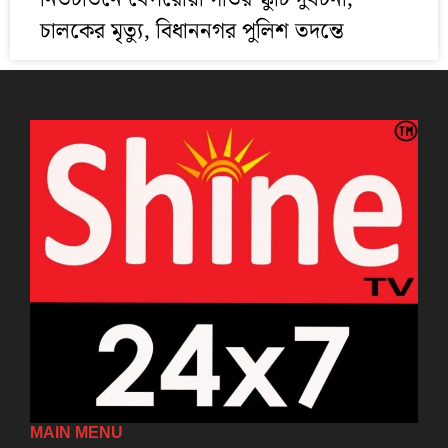
চালকের মৃত্যু, বিধাননগর পুলিশ তদন্তে
MAIN MENU