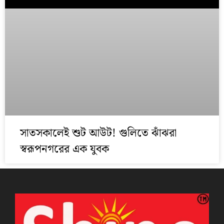
সাতসকালেই শুট আউট! গুলিতে ঝাঁঝরা
স্বরূপনগরের এক যুবক