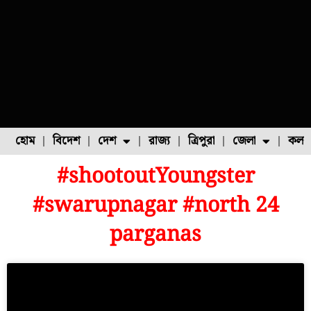
হোম
বিদেশ
দেশ
রাজ্য
ত্রিপুরা
জেলা
কলক
#shootoutYoungster
ফুল চাষ
ফল চাষ
মাছ চাষ
উত্তর ২৪ পরগনা
পোল্ট্রি চাষ
#swarupnagar #north 24
parganas