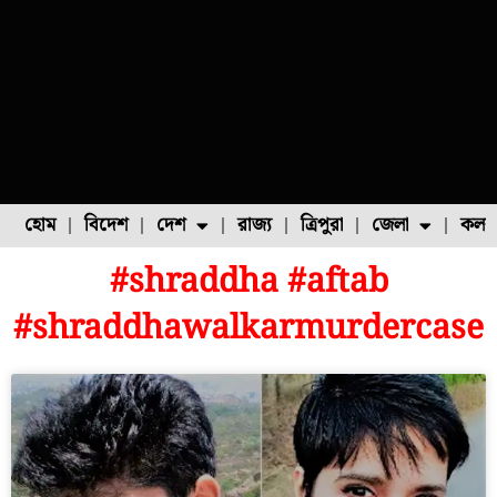
হোম
বিদেশ
দেশ
রাজ্য
ত্রিপুরা
জেলা
কলক
#shraddha #aftab
ফুল চাষ
ফল চাষ
মাছ চাষ
উত্তর ২৪ পরগনা
পোল্ট্রি চাষ
#shraddhawalkarmurdercase