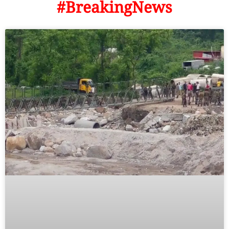
#BreakingNews