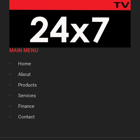
MAIN MENU
Home
About
Products
Services
Finance
Contact
F
T
G
L
S