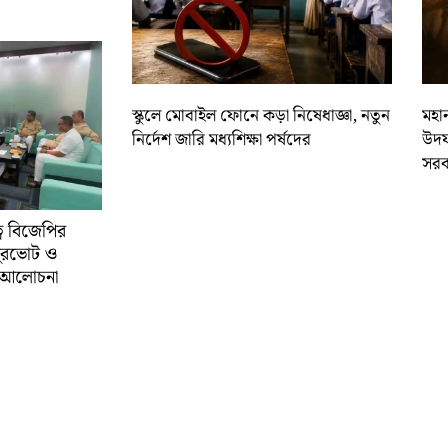
স্কুলে মোবাইল ফোনে কড়া নিষেধাজ্ঞা, নতুন
মহান
নির্দেশ জারি মধ্যশিক্ষা পর্ষদের
উদয
সরক
্বে বিজেপির
ুরভোট ও
্ণ আলোচনা