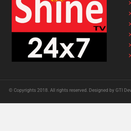
© Copyrights 2018. All rights reserved. Designed by GTI De