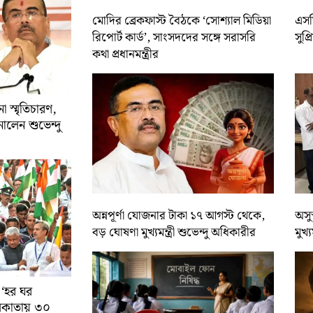
মোদির ব্রেকফাস্ট বৈঠকে ‘সোশ্যাল মিডিয়া
এসসি
রিপোর্ট কার্ড’, সাংসদদের সঙ্গে সরাসরি
সুপ্
কথা প্রধানমন্ত্রীর
 স্মৃতিচারণ,
ালেন শুভেন্দু
অন্নপূর্ণা যোজনার টাকা ১৭ আগস্ট থেকে,
অসুস
বড় ঘোষণা মুখ্যমন্ত্রী শুভেন্দু অধিকারীর
মুখ্
 ‘হর ঘর
কলকাতায় ৩০