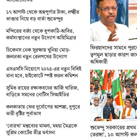
১৭ আগস্ট থেকে অন্নপূর্ণার টাকা, লক্ষ্মীর
ভাণ্ডার নিয়ে বড় বার্তা শুভেন্দুর
মন্দিরের বর্জ্য থেকে ধূপকাঠি-আবির,
কর্মসংস্থানের নতুন উদ্যোগ অগ্নিমিত্রার
ফিরহাদদের সামনে পুরনো
চিকেনস নেক সুরক্ষায় খুনিয়া মোড়-
তৃণমূল ছাড়ার কারণ জান
জলঢাকা নতুন রেলপথের উদ্যোগ
অধিকারী
এসএসসি নিয়োগে ২০২৫-এর নতুন বিধিই
মানা হবে, হাইকোর্টে স্পষ্ট করল কমিশন
সুমিত রায়ের রক্ষাকবচের আর্জি খারিজ,
বাড়িতে সমনের নোটিস সিআইডির
কলকাতায় ফের দুর্যোগের আশঙ্কা, দুপুরে
ভারী বৃষ্টির পূর্বাভাস
‘বোরখা’ মন্তব্যের মামলা, মহুয়া মৈত্রকে
শুভেন্দু সরকারের প্রথম
সুপ্রিম কোর্টের তীব্র ভর্ৎসনা
তেরঙ্গা’, ১০ আগস্ট 