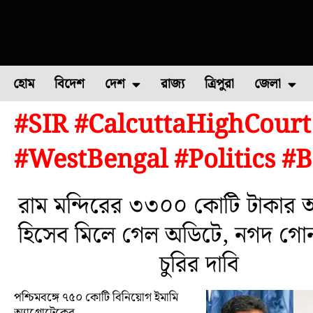
হোম
বিদেশ
দেশ
রাজ্য
ত্রিপুরা
জেলা
#SIR #CalcuttaHighCour
ফুল চাষ
ফল চাষ
মাছ চাষ
উত্তর ২৪ পরগন
পোল্ট্রি চ
#WestBengal #Politics #
রাম মন্দিরের ৩৩০০ কোটি টাকার অ
হিসেব মিলে গেল অডিটে, নগদ গো
চুরির দাবি
পশ্চিমবঙ্গে ৭৫০ কোটি বিনিয়োগ ইমামি
অ্যাগ্রোটেকের