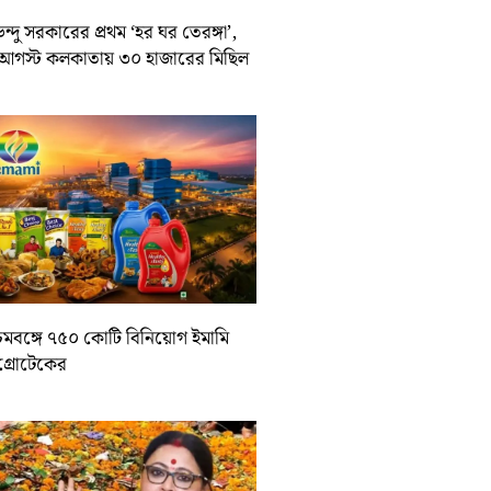
ন্দু সরকারের প্রথম ‘হর ঘর তেরঙ্গা’,
আগস্ট কলকাতায় ৩০ হাজারের মিছিল
চিমবঙ্গে ৭৫০ কোটি বিনিয়োগ ইমামি
াগ্রোটেকের