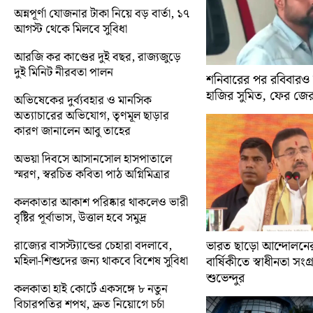
অন্নপূর্ণা যোজনার টাকা নিয়ে বড় বার্তা, ১৭
আগস্ট থেকে মিলবে সুবিধা
আরজি কর কাণ্ডের দুই বছর, রাজ্যজুড়ে
দুই মিনিট নীরবতা পালন
শনিবারের পর রবিবারও
হাজির সুমিত, ফের জে
অভিষেকের দুর্ব্যবহার ও মানসিক
অত্যাচারের অভিযোগ, তৃণমূল ছাড়ার
কারণ জানালেন আবু তাহের
অভয়া দিবসে আসানসোল হাসপাতালে
স্মরণ, স্বরচিত কবিতা পাঠ অগ্নিমিত্রার
কলকাতার আকাশ পরিষ্কার থাকলেও ভারী
বৃষ্টির পূর্বাভাস, উত্তাল হবে সমুদ্র
রাজ্যের বাসস্ট্যান্ডের চেহারা বদলাবে,
ভারত ছাড়ো আন্দোলন
মহিলা-শিশুদের জন্য থাকবে বিশেষ সুবিধা
বার্ষিকীতে স্বাধীনতা সংগ্র
শুভেন্দুর
কলকাতা হাই কোর্টে একসঙ্গে ৮ নতুন
বিচারপতির শপথ, দ্রুত নিয়োগে চর্চা