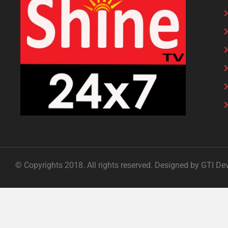
© Copyrights 2018. All rights reserved. Designed by GTI De