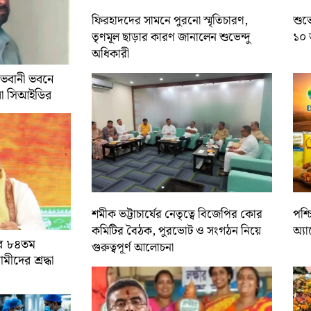
ফিরহাদদের সামনে পুরনো স্মৃতিচারণ,
শুভে
তৃণমূল ছাড়ার কারণ জানালেন শুভেন্দু
১০ 
অধিকারী
 ভবানী ভবনে
রা সিআইডির
শমীক ভট্টাচার্যের নেতৃত্বে বিজেপির কোর
পশ্
কমিটির বৈঠক, পুরভোট ও সংগঠন নিয়ে
অ্য
ের ৮৪তম
গুরুত্বপূর্ণ আলোচনা
ামীদের শ্রদ্ধা