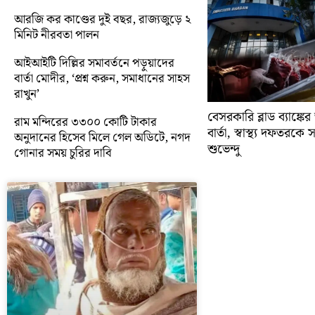
আরজি কর কাণ্ডের দুই বছর, রাজ্যজুড়ে ২
মিনিট নীরবতা পালন
আইআইটি দিল্লির সমাবর্তনে পড়ুয়াদের
বার্তা মোদীর, ‘প্রশ্ন করুন, সমাধানের সাহস
রাখুন’
বেসরকারি ব্লাড ব্যাঙ্কে
রাম মন্দিরের ৩৩০০ কোটি টাকার
বার্তা, স্বাস্থ্য দফতরক
অনুদানের হিসেব মিলে গেল অডিটে, নগদ
শুভেন্দু
গোনার সময় চুরির দাবি