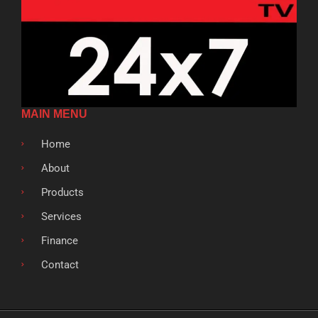
MAIN MENU
Home
About
Products
Services
Finance
Contact
F
T
G
L
S