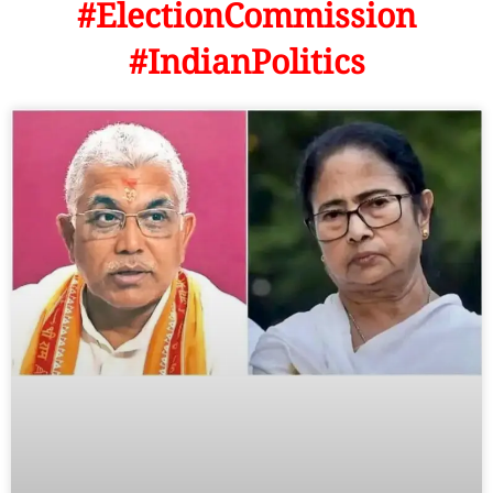
#ElectionCommission
#IndianPolitics