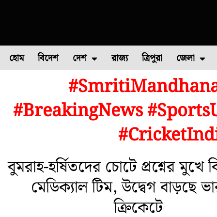
হোম
বিদেশ
দেশ
রাজ্য
ত্রিপুরা
জেলা
#SmritiMandhana
ফুল চাষ
ফল চাষ
মাছ চাষ
উত্তর ২৪ পরগন
পোল্ট্রি চ
#BreakingNews #SportsU
#CricketInd
বুমরাহ-হর্ষিতদের চোটে প্রশ্নের মুখে
মেডিক্যাল টিম, উদ্বেগ বাড়ছে ভ
ক্রিকেটে