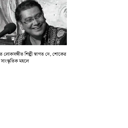
়াত লোকসঙ্গীত শিল্পী স্বাগত দে, শোকের
া সাংস্কৃতিক মহলে