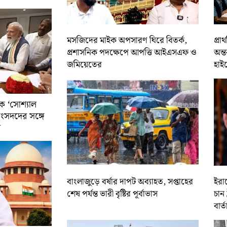
মসজিদের মাইক অপসারণ ঘিরে বিতর্ক,
প্রা
প্রশাসনিক পদক্ষেপে আপত্তি আইএসএফ ও
অন্ত
জমিয়েতের
হাই
ে ‘সোশ্যাল
সাংসদদের সঙ্গে
র
বাংলাজুড়ে বর্ষার দাপট অব্যাহত, সপ্তাহের
ইরান
শেষ পর্যন্ত ভারী বৃষ্টির পূর্বাভাস
চান 
বার্ত