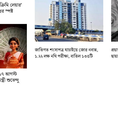
রিমি লেয়ার’
ের স্পষ্ট
জাতিগত শংসাপত্র যাচাইয়ে জোর নবান্ন,
প্রয
১.২২ লক্ষ নথি পরীক্ষা, বাতিল ১৩৫টি
ছায়
া ১৭ আগস্ট
্রী শুভেন্দু