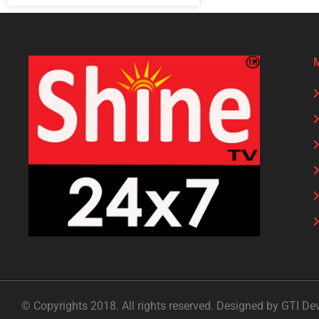
© Copyrights 2018. All rights reserved. Designed by GTI De