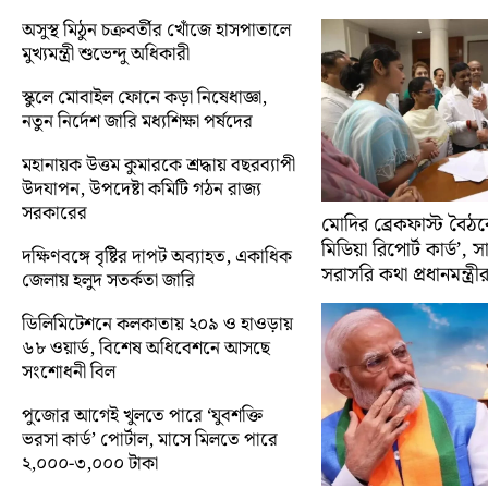
অসুস্থ মিঠুন চক্রবর্তীর খোঁজে হাসপাতালে
মুখ্যমন্ত্রী শুভেন্দু অধিকারী
স্কুলে মোবাইল ফোনে কড়া নিষেধাজ্ঞা,
নতুন নির্দেশ জারি মধ্যশিক্ষা পর্ষদের
মহানায়ক উত্তম কুমারকে শ্রদ্ধায় বছরব্যাপী
উদযাপন, উপদেষ্টা কমিটি গঠন রাজ্য
সরকারের
মোদির ব্রেকফাস্ট বৈঠক
মিডিয়া রিপোর্ট কার্ড’, 
দক্ষিণবঙ্গে বৃষ্টির দাপট অব্যাহত, একাধিক
সরাসরি কথা প্রধানমন্ত্রী
জেলায় হলুদ সতর্কতা জারি
ডিলিমিটেশনে কলকাতায় ২০৯ ও হাওড়ায়
৬৮ ওয়ার্ড, বিশেষ অধিবেশনে আসছে
সংশোধনী বিল
পুজোর আগেই খুলতে পারে ‘যুবশক্তি
ভরসা কার্ড’ পোর্টাল, মাসে মিলতে পারে
২,০০০-৩,০০০ টাকা