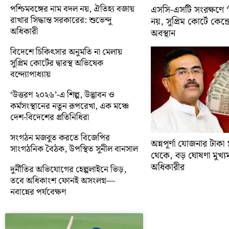
পশ্চিমবঙ্গের নাম বদল নয়, ঐতিহ্য বজায়
এসসি-এসটি সংরক্ষণে ‘ক্
রাখার সিদ্ধান্ত সরকারের: শুভেন্দু
নয়, সুপ্রিম কোর্টে কেন্দ্র
অধিকারী
অবস্থান
বিদেশে চিকিৎসার অনুমতি না মেলায়
সুপ্রিম কোর্টের দ্বারস্থ অভিষেক
বন্দ্যোপাধ্যায়
‘উত্তরণ ২০২৬’-এ শিল্প, উদ্ভাবন ও
কর্মসংস্থানের নতুন রূপরেখা, এক মঞ্চে
দেশ-বিদেশের প্রতিনিধিরা
সংগঠন মজবুত করতে বিজেপির
অন্নপূর্ণা যোজনার টাক
সাংগঠনিক বৈঠক, উপস্থিত সুনীল বানসাল
থেকে, বড় ঘোষণা মুখ্যমন্ত
অধিকারীর
দুর্নীতির অভিযোগের হেল্পলাইনে ভিড়,
তবে অধিকাংশ ফোনই অসংলগ্ন—
নবান্নের পর্যবেক্ষণ