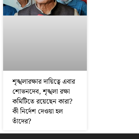
শৃঙ্খলারক্ষার দায়িত্বে এবার
শোভনদেব, শৃঙ্খলা রক্ষা
কমিটিতে রয়েছেন কারা?
কী নির্দেশ দেওয়া হল
তাঁদের?