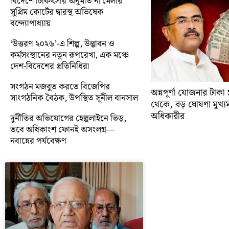
বিদেশে চিকিৎসার অনুমতি না মেলায়
সুপ্রিম কোর্টের দ্বারস্থ অভিষেক
বন্দ্যোপাধ্যায়
‘উত্তরণ ২০২৬’-এ শিল্প, উদ্ভাবন ও
কর্মসংস্থানের নতুন রূপরেখা, এক মঞ্চে
দেশ-বিদেশের প্রতিনিধিরা
সংগঠন মজবুত করতে বিজেপির
অন্নপূর্ণা যোজনার টাক
সাংগঠনিক বৈঠক, উপস্থিত সুনীল বানসাল
থেকে, বড় ঘোষণা মুখ্যমন্ত
অধিকারীর
দুর্নীতির অভিযোগের হেল্পলাইনে ভিড়,
তবে অধিকাংশ ফোনই অসংলগ্ন—
নবান্নের পর্যবেক্ষণ