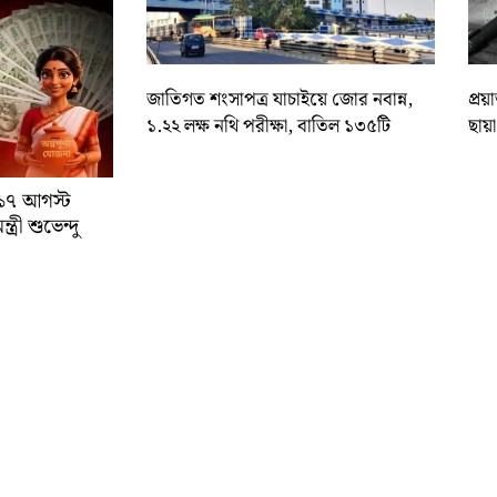
জাতিগত শংসাপত্র যাচাইয়ে জোর নবান্ন,
প্রয
১.২২ লক্ষ নথি পরীক্ষা, বাতিল ১৩৫টি
ছায়
া ১৭ আগস্ট
্রী শুভেন্দু