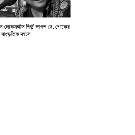
়াত লোকসঙ্গীত শিল্পী স্বাগত দে, শোকের
া সাংস্কৃতিক মহলে