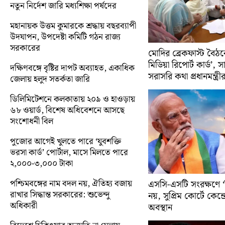
নতুন নির্দেশ জারি মধ্যশিক্ষা পর্ষদের
মহানায়ক উত্তম কুমারকে শ্রদ্ধায় বছরব্যাপী
উদযাপন, উপদেষ্টা কমিটি গঠন রাজ্য
সরকারের
মোদির ব্রেকফাস্ট বৈঠক
মিডিয়া রিপোর্ট কার্ড’, 
দক্ষিণবঙ্গে বৃষ্টির দাপট অব্যাহত, একাধিক
সরাসরি কথা প্রধানমন্ত্রী
জেলায় হলুদ সতর্কতা জারি
ডিলিমিটেশনে কলকাতায় ২০৯ ও হাওড়ায়
৬৮ ওয়ার্ড, বিশেষ অধিবেশনে আসছে
সংশোধনী বিল
পুজোর আগেই খুলতে পারে ‘যুবশক্তি
ভরসা কার্ড’ পোর্টাল, মাসে মিলতে পারে
২,০০০-৩,০০০ টাকা
পশ্চিমবঙ্গের নাম বদল নয়, ঐতিহ্য বজায়
এসসি-এসটি সংরক্ষণে ‘ক্
রাখার সিদ্ধান্ত সরকারের: শুভেন্দু
নয়, সুপ্রিম কোর্টে কেন্দ্র
অধিকারী
অবস্থান