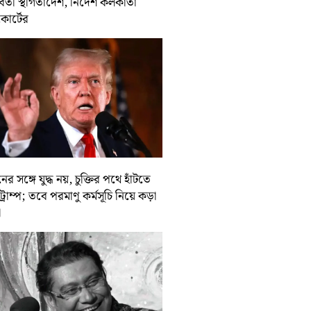
র্বর্তী স্থগিতাদেশ, নির্দেশ কলকাতা
কোর্টের
ের সঙ্গে যুদ্ধ নয়, চুক্তির পথে হাঁটতে
ট্রাম্প; তবে পরমাণু কর্মসূচি নিয়ে কড়া
া