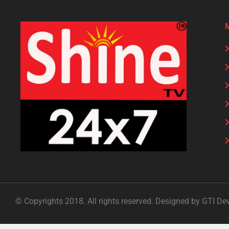
© Copyrights 2018. All rights reserved. Designed by GTI De