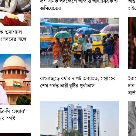
প্রশাসনিক পদক্ষেপে আপত্তি আইএসএফ ও
অন্ত
জমিয়েতের
হাই
ে ‘সোশ্যাল
সাংসদদের সঙ্গে
র
বাংলাজুড়ে বর্ষার দাপট অব্যাহত, সপ্তাহের
ইরান
শেষ পর্যন্ত ভারী বৃষ্টির পূর্বাভাস
চান 
বার্ত
রিমি লেয়ার’
ের স্পষ্ট