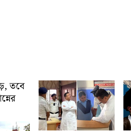
ড়, তবে
্নের