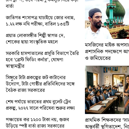
বার্তা
জাতিগত শংসাপত্র যাচাইয়ে জোর নবান্ন,
১.২২ লক্ষ নথি পরীক্ষা, বাতিল ১৩৫টি
প্রয়াত লোকসঙ্গীত শিল্পী স্বাগত দে,
শোকের ছায়া সাংস্কৃতিক মহলে
মসজিদের মাইক অপসারণ
প্রশাসনিক পদক্ষেপে 
সরকারি হাসপাতালের প্রসূতি বিভাগে তৈরি
ও জমিয়েতের
হবে ‘ব্রেস্ট ফিডিং কর্নার’, ঘোষণা
স্বাস্থ্যমন্ত্রীর
সিঙ্গুরে টাটা প্রকল্পের জট কাটানোর
উদ্যোগ, টাটা গোষ্ঠীর প্রতিনিধিদের সঙ্গে
বৈঠক রাজ্য সরকারের
শেষ পর্যায়ে ভারতের প্রথম বুলেট ট্রেন
প্রকল্প, ২০২৭ সালে পরিষেবা শুরুর লক্ষ্য
পঞ্চায়েত কর ১২০০ টাকা নয়, গুজব
প্রাথমিক শিক্ষকদের ‘সা
উড়িয়ে স্পষ্ট বার্তা রাজ্য সরকারের
অন্তর্বর্তী স্থগিতাদেশ, 