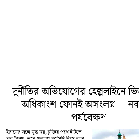
দুর্নীতির অভিযোগের হেল্পলাইনে ভি
অধিকাংশ ফোনই অসংলগ্ন— নবান
পর্যবেক্ষণ
ইরানের সঙ্গে যুদ্ধ নয়, চুক্তির পথে হাঁটতে
চান ট্রাম্প; তবে পরমাণু কর্মসূচি নিয়ে কড়া