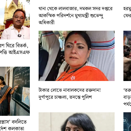
থানা থেকে লালবাজার, দমকল সদর দপ্তরে
হরমু
আকস্মিক পরিদর্শনে মুখ্যমন্ত্রী শুভেন্দু
ফের 
অধিকারী
 ঘিরে বিতর্ক,
আপত্তি আইএসএফ
টাকার লোভে নাবালকদের রক্তদান!
‘তর
দুর্গাপুরে চাঞ্চল্য, তদন্তে পুলিশ
বাড়
পর্য
রপ্লাস’ বদলিতে
নির্দেশ কলকাতা