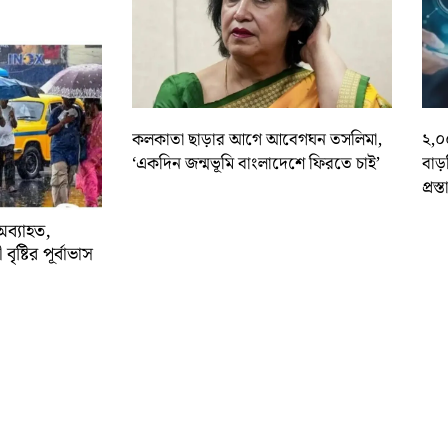
কলকাতা ছাড়ার আগে আবেগঘন তসলিমা,
২,০
‘একদিন জন্মভূমি বাংলাদেশে ফিরতে চাই’
বাড
প্রস্
অব্যাহত,
বৃষ্টির পূর্বাভাস