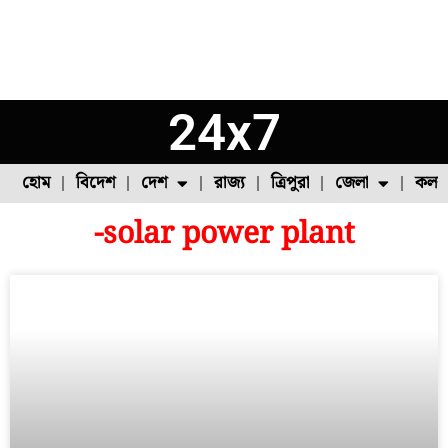
24x7
হোম
বিদেশ
দেশ
রাজ্য
ত্রিপুরা
জেলা
কলক
-solar power plant
ফুল চাষ
ফল চাষ
মাছ চাষ
উত্তর ২৪ পরগনা
পোল্ট্রি চাষ