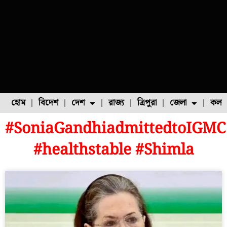
হোম
বিদেশ
দেশ
রাজ্য
ত্রিপুরা
জেলা
কলক
#SoniaGandhiadmittedtoIGMC
ফুল চাষ
ফল চাষ
মাছ চাষ
উত্তর ২৪ পরগনা
পোল্ট্রি চাষ
#healthstable #Shimla