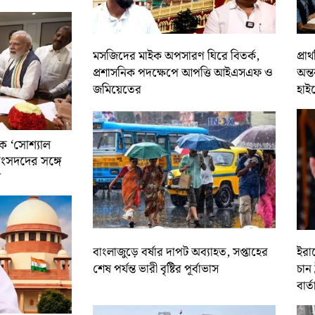
মসজিদের মাইক অপসারণ ঘিরে বিতর্ক,
প্রা
প্রশাসনিক পদক্ষেপে আপত্তি আইএসএফ ও
অন্ত
জমিয়েতের
হাই
ে ‘সোশ্যাল
সাংসদদের সঙ্গে
র
বাংলাজুড়ে বর্ষার দাপট অব্যাহত, সপ্তাহের
ইরান
শেষ পর্যন্ত ভারী বৃষ্টির পূর্বাভাস
চান 
বার্ত