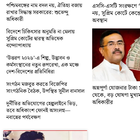
পশ্চিমবঙ্গের নাম বদল নয়, ঐতিহ্য বজায়
এসসি-এসটি সংরক্ষণে ‘ক্
রাখার সিদ্ধান্ত সরকারের: শুভেন্দু
নয়, সুপ্রিম কোর্টে কেন্দ্র
অধিকারী
অবস্থান
বিদেশে চিকিৎসার অনুমতি না মেলায়
সুপ্রিম কোর্টের দ্বারস্থ অভিষেক
বন্দ্যোপাধ্যায়
‘উত্তরণ ২০২৬’-এ শিল্প, উদ্ভাবন ও
কর্মসংস্থানের নতুন রূপরেখা, এক মঞ্চে
দেশ-বিদেশের প্রতিনিধিরা
সংগঠন মজবুত করতে বিজেপির
অন্নপূর্ণা যোজনার টাক
সাংগঠনিক বৈঠক, উপস্থিত সুনীল বানসাল
থেকে, বড় ঘোষণা মুখ্যমন্ত
অধিকারীর
দুর্নীতির অভিযোগের হেল্পলাইনে ভিড়,
তবে অধিকাংশ ফোনই অসংলগ্ন—
নবান্নের পর্যবেক্ষণ