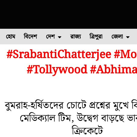
হোম
বিদেশ
দেশ
রাজ্য
ত্রিপুরা
জেলা
#SrabantiChatterjee #Mo
ফুল চাষ
ফল চাষ
মাছ চাষ
উত্তর ২৪ পরগন
পোল্ট্রি চ
#Tollywood #Abhiman
বুমরাহ-হর্ষিতদের চোটে প্রশ্নের মুখে
মেডিক্যাল টিম, উদ্বেগ বাড়ছে ভ
ক্রিকেটে