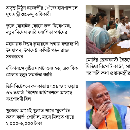
অসুস্থ মিঠুন চক্রবর্তীর খোঁজে হাসপাতালে
মুখ্যমন্ত্রী শুভেন্দু অধিকারী
স্কুলে মোবাইল ফোনে কড়া নিষেধাজ্ঞা,
নতুন নির্দেশ জারি মধ্যশিক্ষা পর্ষদের
মহানায়ক উত্তম কুমারকে শ্রদ্ধায় বছরব্যাপী
উদযাপন, উপদেষ্টা কমিটি গঠন রাজ্য
সরকারের
মোদির ব্রেকফাস্ট বৈঠক
মিডিয়া রিপোর্ট কার্ড’, 
দক্ষিণবঙ্গে বৃষ্টির দাপট অব্যাহত, একাধিক
সরাসরি কথা প্রধানমন্ত্রী
জেলায় হলুদ সতর্কতা জারি
ডিলিমিটেশনে কলকাতায় ২০৯ ও হাওড়ায়
৬৮ ওয়ার্ড, বিশেষ অধিবেশনে আসছে
সংশোধনী বিল
পুজোর আগেই খুলতে পারে ‘যুবশক্তি
ভরসা কার্ড’ পোর্টাল, মাসে মিলতে পারে
২,০০০-৩,০০০ টাকা