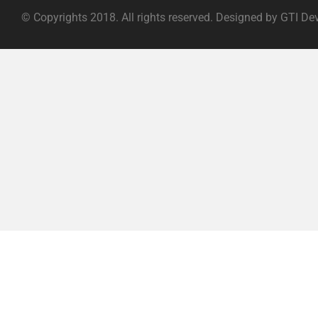
© Copyrights 2018. All rights reserved. Designed by GTI De
ABOUT |
TERMS OF SERVICE |
PRIVACY POLICY |
FAQ |
C