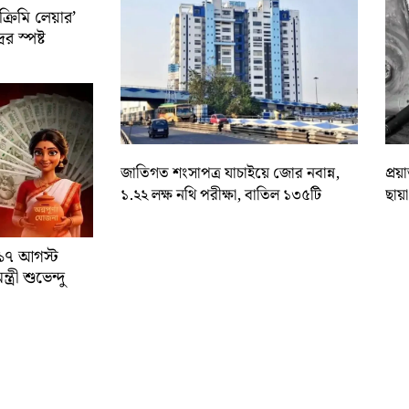
রিমি লেয়ার’
ের স্পষ্ট
জাতিগত শংসাপত্র যাচাইয়ে জোর নবান্ন,
প্রয
১.২২ লক্ষ নথি পরীক্ষা, বাতিল ১৩৫টি
ছায়
া ১৭ আগস্ট
্রী শুভেন্দু