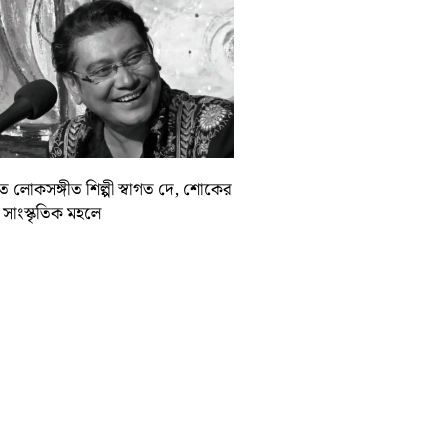
়াত লোকসঙ্গীত শিল্পী স্বাগত দে, শোকের
া সাংস্কৃতিক মহলে