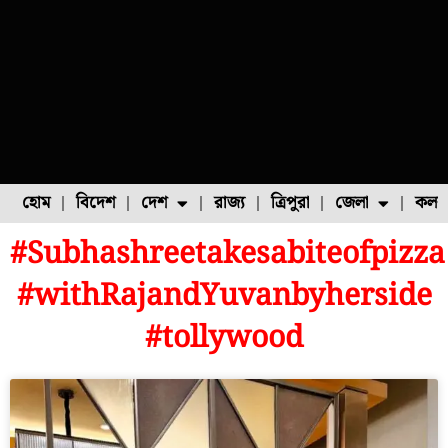
হোম
বিদেশ
দেশ
রাজ্য
ত্রিপুরা
জেলা
কলক
#Subhashreetakesabiteofpizza
ফুল চাষ
ফল চাষ
মাছ চাষ
উত্তর ২৪ পরগনা
পোল্ট্রি চাষ
#withRajandYuvanbyherside
#tollywood