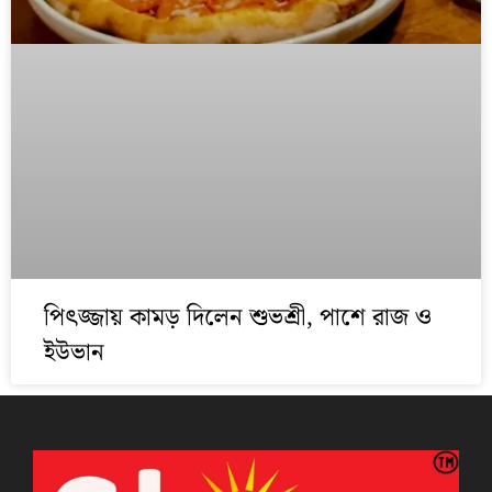
পিৎজ্জায় কামড় দিলেন শুভশ্রী, পাশে রাজ ও
ইউভান