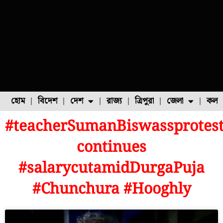
হোম
বিদেশ
দেশ
রাজ্য
ত্রিপুরা
জেলা
কলক
#teacherSumanBiswassprotes
ফুল চাষ
ফল চাষ
মাছ চাষ
উত্তর ২৪ পরগনা
পোল্ট্রি চাষ
continues
#salarycutamidDurgaPuja
#Chunchura #Hooghly