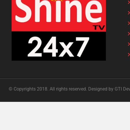
© Copyrights 2018. All rights reserved. Designed by GTI De