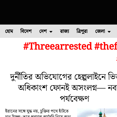
হোম
বিদেশ
দেশ
রাজ্য
ত্রিপুরা
জেলা
#Threearrested #the
ফুল চাষ
ফল চাষ
মাছ চাষ
উত্তর ২৪ পরগন
পোল্ট্রি চ
দুর্নীতির অভিযোগের হেল্পলাইনে ভি
অধিকাংশ ফোনই অসংলগ্ন— নবান
পর্যবেক্ষণ
ইরানের সঙ্গে যুদ্ধ নয়, চুক্তির পথে হাঁটতে
চান ট্রাম্প; তবে পরমাণু কর্মসূচি নিয়ে কড়া