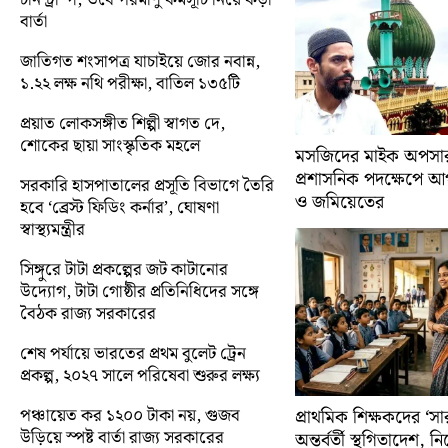
বার্তা
জাতিগত শংসাপত্র যাচাইয়ে জোর নবান্ন,
১.২২ লক্ষ নথি পরীক্ষা, বাতিল ১৩৫টি
প্রয়াত লোকসঙ্গীত শিল্পী স্বাগত দে,
শোকের ছায়া সাংস্কৃতিক মহলে
মসজিদের মাইক অপসারণ
প্রশাসনিক পদক্ষেপে 
সরকারি হাসপাতালের প্রসূতি বিভাগে তৈরি
ও জমিয়েতের
হবে ‘ব্রেস্ট ফিডিং কর্নার’, ঘোষণা
স্বাস্থ্যমন্ত্রীর
সিঙ্গুরে টাটা প্রকল্পের জট কাটানোর
উদ্যোগ, টাটা গোষ্ঠীর প্রতিনিধিদের সঙ্গে
বৈঠক রাজ্য সরকারের
শেষ পর্যায়ে ভারতের প্রথম বুলেট ট্রেন
প্রকল্প, ২০২৭ সালে পরিষেবা শুরুর লক্ষ্য
পঞ্চায়েত কর ১২০০ টাকা নয়, গুজব
প্রাথমিক শিক্ষকদের ‘সা
উড়িয়ে স্পষ্ট বার্তা রাজ্য সরকারের
অন্তর্বর্তী স্থগিতাদেশ, 