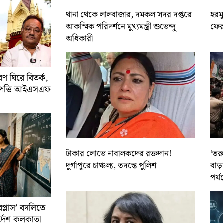
থানা থেকে লালবাজার, দমকল সদর দপ্তরে
হরমু
আকস্মিক পরিদর্শনে মুখ্যমন্ত্রী শুভেন্দু
ফের 
অধিকারী
 ঘিরে বিতর্ক,
আপত্তি আইএসএফ
টাকার লোভে নাবালকদের রক্তদান!
‘তর
দুর্গাপুরে চাঞ্চল্য, তদন্তে পুলিশ
বাড়
পর্য
রপ্লাস’ বদলিতে
নির্দেশ কলকাতা