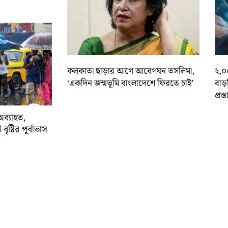
কলকাতা ছাড়ার আগে আবেগঘন তসলিমা,
২,০
‘একদিন জন্মভূমি বাংলাদেশে ফিরতে চাই’
বাড
প্রস্
অব্যাহত,
বৃষ্টির পূর্বাভাস