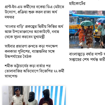
হাইকোর্টের
গ্রান্ট-ইন-এড কর্মীদের বকেয়া ডিএ মেটাতে
উদ্যোগ, প্রক্রিয়া শুরু করল রাজ্য অর্থ
দফতর
‘বাংলার বাড়ি’ প্রকল্পের দ্বিতীয় কিস্তির অর্থ
আজ উপভোক্তাদের অ্যাকাউন্টে, নবান্ন
থেকে সূচনা করবেন মুখ্যমন্ত্রী
সাইবার প্রতারণা রুখতে কড়া পদক্ষেপ
কলকাতা পুলিশের, ব্যাঙ্কগুলির সঙ্গে
বাংলাজুড়ে বর্ষার দাপট 
উচ্চপর্যায়ের বৈঠক
সপ্তাহের শেষ পর্যন্ত ভারী 
শমীক ভট্টাচার্যের কড়া বার্তার পর
তোলাবাজির অভিযোগে বিজেপির ২২ কর্মী
সাসপেন্ড