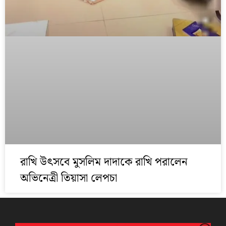
রাখি উৎসবে মুসলিম দাদাকে রাখি পরালেন
অভিনেত্রী তিয়াসা লেপচা