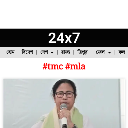
24x7
হোম
বিদেশ
দেশ
রাজ্য
ত্রিপুরা
জেলা
কলক
#tmc #mla
ফুল চাষ
ফল চাষ
মাছ চাষ
উত্তর ২৪ পরগনা
পোল্ট্রি চাষ