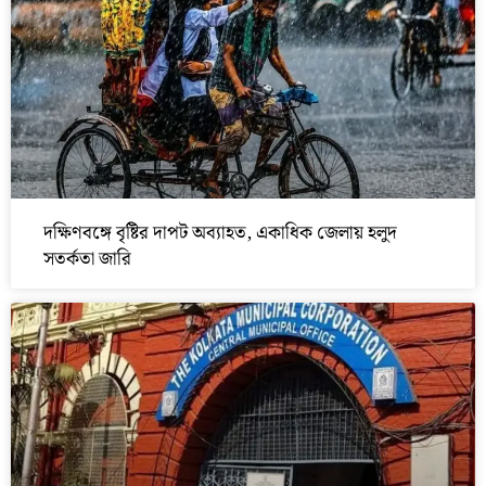
দক্ষিণবঙ্গে বৃষ্টির দাপট অব্যাহত, একাধিক জেলায় হলুদ
সতর্কতা জারি