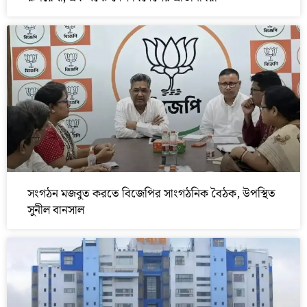
সংগঠন মজবুত করতে বিজেপির সাংগঠনিক বৈঠক, উপস্থিত
সুনীল বানসাল