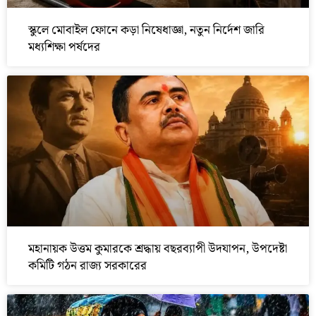
স্কুলে মোবাইল ফোনে কড়া নিষেধাজ্ঞা, নতুন নির্দেশ জারি
মধ্যশিক্ষা পর্ষদের
মহানায়ক উত্তম কুমারকে শ্রদ্ধায় বছরব্যাপী উদযাপন, উপদেষ্টা
কমিটি গঠন রাজ্য সরকারের