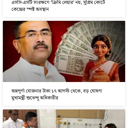
এসসি-এসটি সংরক্ষণে ‘ক্রিমি লেয়ার’ নয়, সুপ্রিম কোর্টে
কেন্দ্রের স্পষ্ট অবস্থান
অন্নপূর্ণা যোজনার টাকা ১৭ আগস্ট থেকে, বড় ঘোষণা
মুখ্যমন্ত্রী শুভেন্দু অধিকারীর