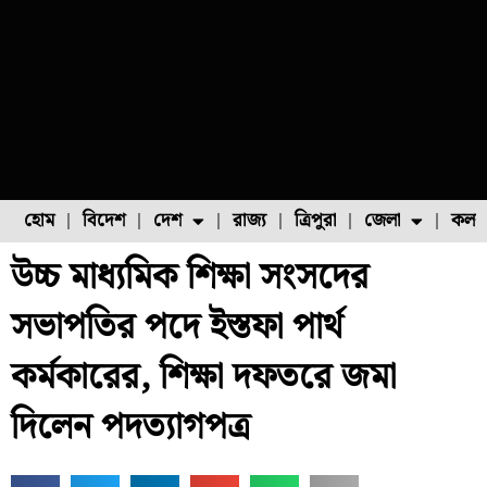
হোম
বিদেশ
দেশ
রাজ্য
ত্রিপুরা
জেলা
কলক
উচ্চ মাধ্যমিক শিক্ষা সংসদের
ফুল চাষ
ফল চাষ
মাছ চাষ
উত্তর ২৪ পরগনা
পোল্ট্রি চাষ
সভাপতির পদে ইস্তফা পার্থ
কর্মকারের, শিক্ষা দফতরে জমা
দিলেন পদত্যাগপত্র