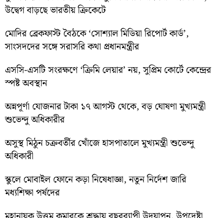
উদ্বেগ বাড়ছে ভারতীয় ক্রিকেটে
মোদির ব্রেকফাস্ট বৈঠকে ‘সোশ্যাল মিডিয়া রিপোর্ট কার্ড’,
সাংসদদের সঙ্গে সরাসরি কথা প্রধানমন্ত্রীর
এসসি-এসটি সংরক্ষণে ‘ক্রিমি লেয়ার’ নয়, সুপ্রিম কোর্টে কেন্দ্রের
স্পষ্ট অবস্থান
অন্নপূর্ণা যোজনার টাকা ১৭ আগস্ট থেকে, বড় ঘোষণা মুখ্যমন্ত্রী
শুভেন্দু অধিকারীর
অসুস্থ মিঠুন চক্রবর্তীর খোঁজে হাসপাতালে মুখ্যমন্ত্রী শুভেন্দু
অধিকারী
স্কুলে মোবাইল ফোনে কড়া নিষেধাজ্ঞা, নতুন নির্দেশ জারি
মধ্যশিক্ষা পর্ষদের
মহানায়ক উত্তম কুমারকে শ্রদ্ধায় বছরব্যাপী উদযাপন, উপদেষ্টা