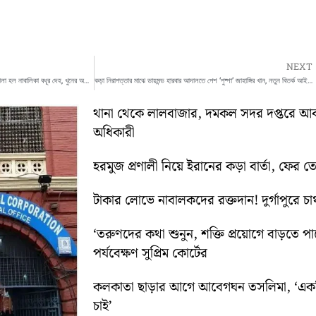
NEXT
মৃত্যুর ২০ দিন পর আদালতের নির্দেশে কবর থেকে তোলা হল নাবালিকা বধূর দেহ, খুনের অভিযোগে চাঞ্চল্য মালদায়
কড়া নিরাপত্তার মাঝে ডায়মন্ড হারবার আদালতে পেশ ‘পুষ্পা’ জাহাঙ্গির খান, নতুন বিতর্ক আইনজীবীদের অবস্থান ঘিরে
থানা থেকে লালবাজার, দমকল সদর দপ্তরে আকস্মিক 
অধিকারী
হরমুজ প্রণালী নিয়ে ইরানের কড়া বার্তা, ফের তেহ
টাকার লোভে নাবালকদের রক্তদান! দুর্গাপুরে চাঞ্
‘তরুণদের কথা শুনুন, শক্তি প্রয়োগে বাড়তে পার
পর্যবেক্ষণ সুপ্রিম কোর্টের
কলকাতা ছাড়ার আগে আবেগঘন তসলিমা, ‘একদি
চাই’