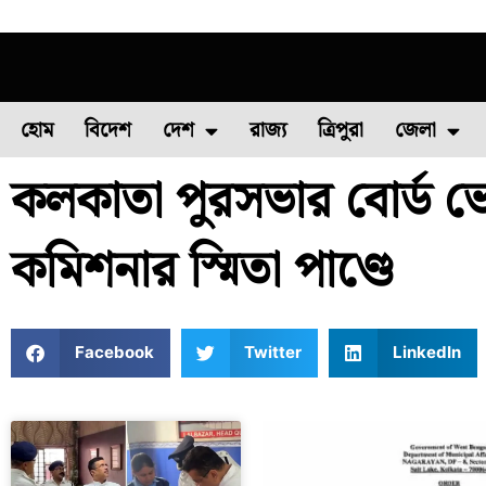
হোম
বিদেশ
দেশ
রাজ্য
ত্রিপুরা
জেলা
কলকাতা পুরসভার বোর্ড ভেঙে
ফুল চাষ
ফল চাষ
মাছ চাষ
উত্তর ২৪ পরগন
পোল্ট্রি চ
কমিশনার স্মিতা পাণ্ডে
Facebook
Twitter
LinkedIn