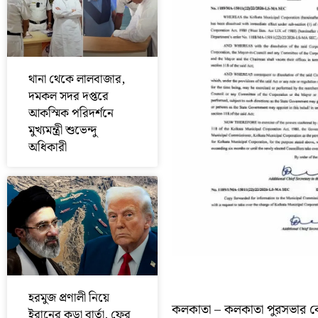
থানা থেকে লালবাজার,
দমকল সদর দপ্তরে
আকস্মিক পরিদর্শনে
মুখ্যমন্ত্রী শুভেন্দু
অধিকারী
হরমুজ প্রণালী নিয়ে
কলকাতা – কলকাতা পুরসভার বোর
ইরানের কড়া বার্তা, ফের