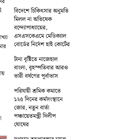
দের
ই
বিদেশে চিকিৎসার অনুমতি
মিলল না অভিষেক
বন্দ্যোপাধ্যায়ের,
এসএসকেএমে মেডিক্যাল
খ্যা
বোর্ডের নির্দেশ হাই কোর্টের
মার
টানা বৃষ্টিতে নাজেহাল
বাংলা, বৃহস্পতিবার আরও
ায়
ভারী বর্ষণের পূর্বাভাস
পরিযায়ী শ্রমিক কমাতে
১২৫ দিনের কর্মসংস্থানে
জোর, নতুন বার্তা
পঞ্চায়েতমন্ত্রী দিলীপ
ো
ঘোষের