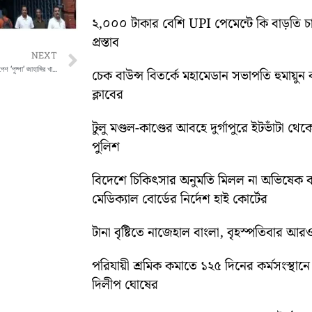
২,০০০ টাকার বেশি UPI পেমেন্টে কি বাড়তি চ
প্রস্তাব
Next
NEXT
কড়া নিরাপত্তার মাঝে ডায়মন্ড হারবার আদালতে পেশ ‘পুষ্পা’ জাহাঙ্গির খান, নতুন বিতর্ক আইনজীবীদের অবস্থান ঘিরে
চেক বাউন্স বিতর্কে মহামেডান সভাপতি হুমায়ু
ক্লাবের
টুলু মণ্ডল-কাণ্ডের আবহে দুর্গাপুরে ইটভাঁটা থেক
পুলিশ
বিদেশে চিকিৎসার অনুমতি মিলল না অভিষেক ব
মেডিক্যাল বোর্ডের নির্দেশ হাই কোর্টের
টানা বৃষ্টিতে নাজেহাল বাংলা, বৃহস্পতিবার আরও 
পরিযায়ী শ্রমিক কমাতে ১২৫ দিনের কর্মসংস্থানে জ
দিলীপ ঘোষের