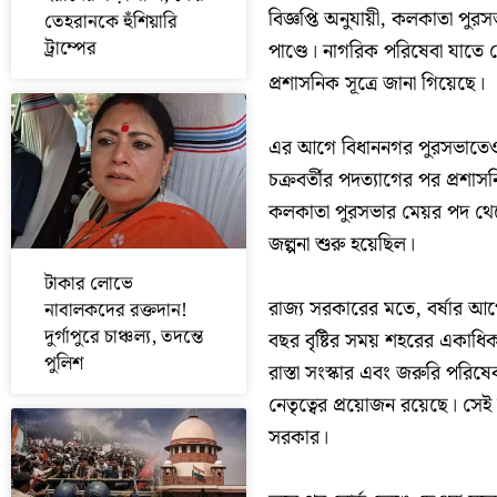
বিজ্ঞপ্তি অনুযায়ী, কলকাতা পুরস
তেহরানকে হুঁশিয়ারি
ট্রাম্পের
পাণ্ডে। নাগরিক পরিষেবা যাতে কো
প্রশাসনিক সূত্রে জানা গিয়েছে।
এর আগে বিধাননগর পুরসভাতেও বো
চক্রবর্তীর পদত্যাগের পর প্রশাস
কলকাতা পুরসভার মেয়র পদ থেক
জল্পনা শুরু হয়েছিল।
টাকার লোভে
রাজ্য সরকারের মতে, বর্ষার আগে
নাবালকদের রক্তদান!
দুর্গাপুরে চাঞ্চল্য, তদন্তে
বছর বৃষ্টির সময় শহরের একাধিক
পুলিশ
রাস্তা সংস্কার এবং জরুরি পরিষে
নেতৃত্বের প্রয়োজন রয়েছে। স
সরকার।