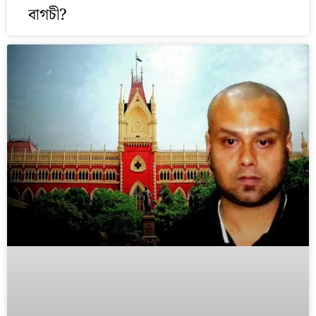
বাগচী?