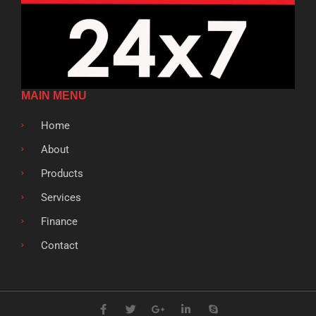
MAIN MENU
Home
About
Products
Services
Finance
Contact
F
T
G
L
S
a
w
o
i
k